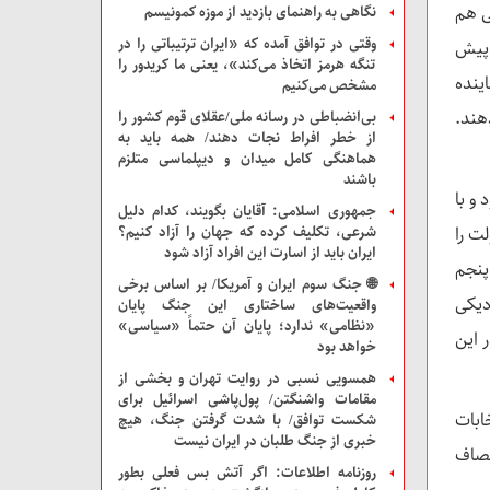
ی هم
نگاهی به راهنمای بازدید از موزه‌ کمونیسم
وقتی در توافق آمده که «ایران ترتیباتی را در
 پیش
تنگه هرمز اتخاذ می‌کند»، یعنی ما کریدور را
یه عمران خان متحد شده اند و با پرداخت ۵ میلیون دلار به هر یک از ۲۰ نماینده
مشخص می‌کنیم
هند.
بی‌انضباطی در رسانه ملی/عقلای قوم کشور را
از خطر افراط نجات دهند/ همه باید به
هماهنگی کامل میدان و دیپلماسی متلزم
باشند
و با
جمهوری اسلامی: آقایان بگویند، کدام دلیل
۱ رای برای تشکیل دولت را
شرعی، تکلیف کرده که جهان را آزاد کنیم؟
ایران باید از اسارت این افراد آزاد شود
پنجم
🌐 جنگ سوم ایران و آمریکا/ بر اساس برخی
دیکی
واقعیت‌های ساختاری این جنگ پایان
«نظامی» ندارد؛ پایان آن حتماً «سیاسی»
 ۳ ماه برگزار شود و در این
خواهد بود
همسویی نسبی در روایت تهران و بخشی از
مقامات واشنگتن/ پول‌پاشی اسرائیل برای
ابات
شکست توافق/ با شدت گرفتن جنگ، هیچ
خبری از جنگ طلبان در ایران نیست
انصاف
روزنامه اطلاعات: اگر آتش بس فعلی بطور