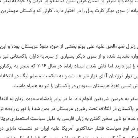
ست بوده و با تمرکز بر استان غربی سین کیانگ و باز کردن راه خود به بندر گ
میانه از سوی دیگر کارت بدل را در اختیار دارد. کارتی که پاکستان مهمترین
ژنرال ضیاءالحق علیه علی بوتو بخشی از حوزه نفوذ عربستان بوده و این 
ره تشدید شده و از سوی دیگر بسیاری از سرمایه داران پاکستانی نیز 
امارات متحده عربی هستند و حتی تابعیت امارات را نیز دارند اما فاش شدن اسناد پاناما در سال ۲۰۱۶
ر به حرمین شریفین انجام داد اما در برابر پادشاه سعودی زبان به انتقاد
پاکستان در ائتلاف تحت رهبری عربستان در یمن شد؛ با تهران رابطه نز
ره عدم توانایی سخن گفتن به زبان فارسی به دلیل سیاست استعماری بریتانی
 قاره سخن به میان آورد. در دسامبر ۲۰۱۹ و در اوج سیاست فشار حداکثری آمریکا علیه ایران در نشست مالزی 