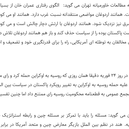
طالعات خاورمیانه تهران می گوید: الگوی رفتاری عمران خان از بسیار
ست. همانند اردوغان مواضعی منتقدانه نسبت غرب دارد. همانند او می کوش
 نیز نزدیک شود. همانند اردوغان با ارتش دچار چالش است و می کوش
 پاکستان بوده را از سیاست حذف کند و باز هم همانند اردوغان تلاش دار
خالفان به توطئه ای آمریکایی، راه را برای قدرتگیری خود و تضعیف و ان
همانگونه که گفته شد سفر عمران خان به مسکو در روز ۲۴ فوریه دقیقا همان روزی که روسیه به اوکراین حمله کرد و ر
یه حمله روسیه به اوکراین به تغییر رویکرد پاکستان در سیاست بین الم
جمع عمومی به قطعنامه محکومیت روسیه رای ممتنع داد اما چنین تفسیر
می گوید: مسئله را باید با تمرکز بر مسئله چین و رابطه استراتژیک 
یه. هند در نظم بین الملل بازیگر معارض چین و متحد آمریکا در برابر