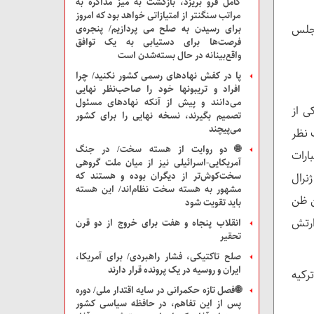
کامل فرو بریزد، بازگشت به میز مذاکره به
مراتب سنگنتر از امتیازاتی خواهد بود که امروز
ا مجلس
برای رسیدن به صلح می پردازیم/ پنجره‌ی
فرصت‌ها برای دستیابی به یک توافق
واقع‌بینانه در حال بسته‌شدن است
پا در کفش نهادهای رسمی کشور نکنید/ چرا
افراد و تریبونها خود را صاحب‌نظر نهایی
می‌دانند و پیش از آنکه نهادهای مسئول
 بر سر تعیین فرمانده استخبارات ارتش ISI که یکی از
تصمیم بگیرند، نسخه نهایی را برای کشور
می‌پیچند
 نظر
🌐 دو روایت از هسته سخت/ در جنگ
ابات جولای ۲۰۱۸ بود بر استخبارات
آمریکایی-اسرائیلی نیز از میان ملت‌ گروهی
سخت‌کوش‌تر از دیگران بوده و هستند که
نرال
مشهور به هسته سخت نظام‌اند/ این هسته
ن ظن
باید تقویت شود
ارتش
انقلاب پنجاه و هفت برای خروج از دو قرن
تحقیر
صلح تاکتیکی، فشار راهبردی/ برای آمریکا،
ایران و روسیه در یک پرونده قرار دارند
غان در ترکیه
🌐فصل تازه حکمرانی در سایه اقتدار ملی/ دوره
پس از این تفاهم، در حافظه سیاسی کشور