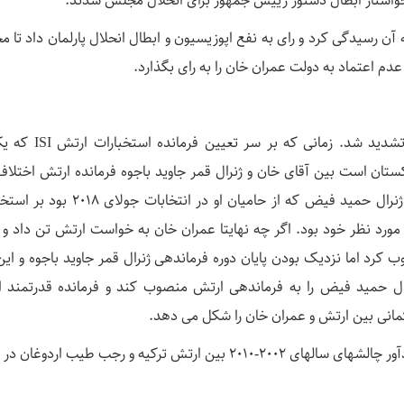
 خواستار ابطال دستور رییس جمهور برای انحلال مجلس شدند.
ان عالی پنجشنبه ۱۸ فروردین به آن رسیدگی کرد و رای به نفع اپوزیسیون و ابطال انحلال پارلمان داد ت
دعوای عمران خان با ارتش از تابستان گذشته تشدید شد. زمانی که
ستان است بین آقای خان و ژنرال قمر جاوید باجوه فرمانده ارتش اختلاف
پیش آمد. عمران خان خواستار تداوم فرماندهی ژنرال حمید فیض که از حامیان او در انتخ
 مورد نظر خود بود. اگر چه نهایتا عمران خان به خواست ارتش تن داد و ژ
 کرد اما نزدیک بودن پایان دوره فرماندهی ژنرال قمر جاوید باجوه و ای
ال حمید فیض را به فرماندهی ارتش منصوب کند و فرمانده قدرتمند 
مانی بین ارتش و عمران خان را شکل می دهد.
مجموعه‌ای از کشمکشها بین ارتش و دولت که یادآور چالشهای سالهای ۲۰۰۲-۲۰۱۰ بین ارتش ترکیه و رجب طیب اردو