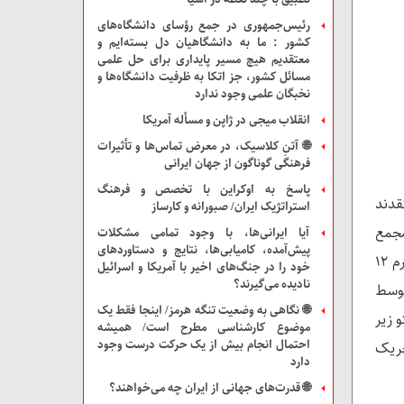
رئیس‌جمهوری در جمع رؤسای دانشگاه‌های
کشور : ما به دانشگاهیان دل بسته‌ایم و
معتقدیم هیچ مسیر پایداری برای حل علمی
مسائل کشور، جز اتکا به ظرفیت دانشگاه‌ها و
نخبگان علمی وجود ندارد
انقلاب میجی در ژاپن و مسأله آمریکا
🌐 آتنِ کلاسیک، در معرض تماس‌ها و تأثیرات
فرهنگی گوناگون از جهان ایرانی
پاسخ به اوکراین با تخصص و فرهنگ
قدند
استراتژیک ایران/ صبورانه و کارساز
مجمع
آیا ایرانی‌ها، با وجود تمامی مشکلات
پیش‌آمده، کامیابی‌ها، نتایج و دستاوردهای
عمومی علیه روسیه رای دهد، اما برخی دیگر منشا بحران را به فرآیندهای سیاست داخلی پاکستان مربوط می دانند و تورم ۱۲
خود را در جنگ‌های اخیر با آمریکا و اسرائیل
نادیده می‌گیرند؟
توسط
🌐 نگاهی به وضعیت تنگه هرمز/ اینجا فقط یک
 زیر
موضوع کارشناسی مطرح است/ همیشه
احتمال انجام بیش از یک حرکت درست وجود
 تحریک
دارد
🌐 قدرت‌های جهانی از ایران چه می‌خواهند؟