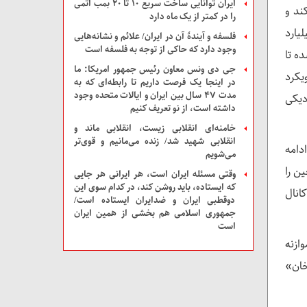
ایران توانایی ساخت سریع ۱۰ تا ۲۰ بمب اتمی
ئوپلتیک کند و
را در کمتر از یک ماه دارد
 اما چین با پیش بینی تنگنای ژئوپلتیک در تنگه مالاکا و با سرمایه گذاری ۵۰ میلیارد
فلسفه و آیندۀ آن در ایران/ علائم و نشانه‌هایی
وجود دارد که حاکی از توجه به فلسفه است
ده تا
جی دی ونس معاون رئیس جمهور امریکا: ما
ی رویکرد
در اینجا یک فرصت داریم تا رابطه‌ای که به
مدت ۴۷ سال بین ایران و ایالات متحده وجود
زدیکی
داشته است، از نو تعریف کنیم
خامنه‌ای انقلابی زیست، انقلابی ماند و
انقلابی شهید شد/ زنده می‌مانیم و قوی‌تر
ادامه
می‌شویم
ن را
وقتی مسئله ایران است، هر ایرانی هر جایی
که ایستاده، باید روشن کند، در کدام سوی این
انال
دوقطبی ایران و ضدایران ایستاده است/
جمهوری اسلامی هم بخشی از همین ایران
است
ازنه
خان»