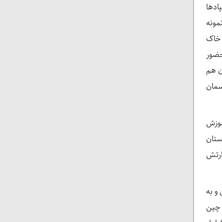
ادها
د که نمونه
 خاک
حضور
ن هم
سمان
 گیرد و مورد آموزش
کستان
ارتش
و به
 چین