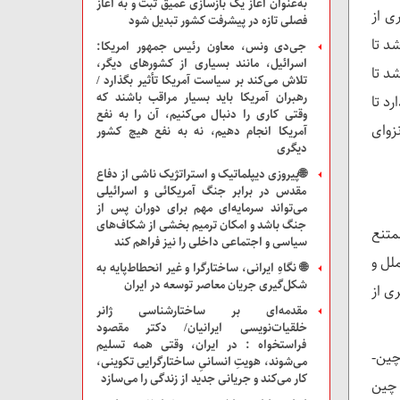
به‌عنوان آغاز یک بازسازی عمیق ثبت و به آغاز
ی از
فصلی تازه در پیشرفت کشور تبدیل شود
د تا
جی‌دی ونس، معاون رئیس جمهور امریکا:
اسرائیل، مانند بسیاری از کشور‌های دیگر،
د تا
تلاش می‌کند بر سیاست آمریکا تأثیر بگذارد /
رهبران آمریکا باید بسیار مراقب باشند که
د تا
وقتی کاری را دنبال می‌کنیم، آن را به نفع
زوای
آمریکا انجام دهیم، نه به نفع هیچ کشور
دیگری
🌐پیروزی دیپلماتیک و استراتژیک ناشی از دفاع
مقدس در برابر جنگ آمریکائی و اسرائیلی
می‌تواند سرمایه‌ای مهم برای دوران پس از
جنگ باشد و امکان ترمیم بخشی از شکاف‌های
ای ممتنع
سیاسی و اجتماعی داخلی را نیز فراهم کند
لل و
🌐 نگاهِ ایرانی، ساختارگرا و غیر انحطاط‌پایه به
شکل‌گیری جریان معاصر توسعه در ایران
ی از
مقدمه‌ای بر ساختارشناسی ژانر
خلقیات‌نویسی ایرانیان/ دکتر مقصود
فراستخواه : در ایران، وقتی همه تسلیم
چین-
می‌شوند، هویتِ انسانیِ ساختارگرایی تکوینی،
کار می‌کند و جریانی جدید از زندگی را می‌سازد
 چین