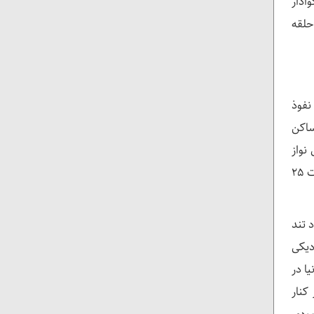
وادار
 حلقه
نفوذ
ساکن
 که منجر به برکناری نواز
شریف و تشکیل پرونده برای مریم، حسن و حسین نواز فرزندان آقای نواز شریف شد و به شکست مسلم لیگ در انتخابات ۲۵
 تند
دیکی
ا در
در کنار