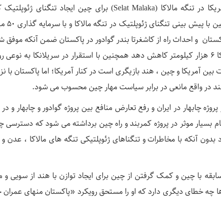
محسوب می شود که می تواند با همکاری با آمریکا در تنگه مالاکا (Selat Malaka) برای چین ایجاد تنگنای ژ
دسترسی چین به اقیانوس هند را قطع کند
صادی چین پاکستان و احداث راه از کاشغرتا بندر گوادور در پاکستان ضمن آنکه موفق ش
مسیر انتقال کالا به غرب را با دور زدن تنگه مالاکا ۶ هزار کیلومتر کاهش دهد همچنین با استقرار در سریلانکا به نوع
ات بین آمریکا و چین ، هند بازیگری است در کنار آمریکا؛ اما پاکستان با ن
 هند در واقع مانعی در برابر سیاست مهار چین محسوب می شود.
وژه چابهار در ایران و رفع تعارض منافع بین پروژه گوادور و چابهار و در 
م بسیار موثر در پروژه کمربند و راه چین برداشته می شود که دسترسی چی
د بدون آنکه با مخاطرات و تنگناهای ژئوپلتیکی تنگه های مالاکا ، عدن و ک
سابقه با چین و کمک گرفتن از چین برای ایجاد توازن با هند از سویی و مو
 ها چه خطای دیگری دارد که او را مستحق رویکرد «پاکستان منهای عمران 