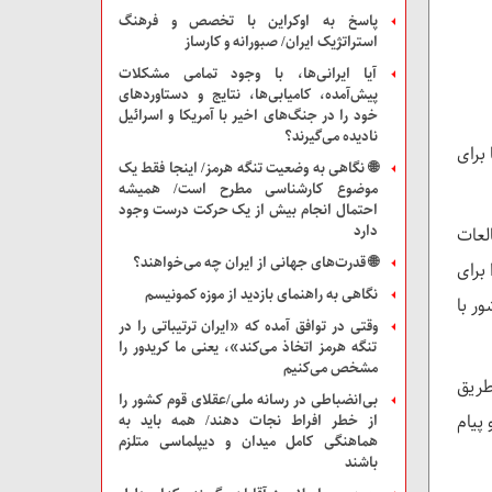
پاسخ به اوکراین با تخصص و فرهنگ
باشند
استراتژیک ایران/ صبورانه و کارساز
آیا ایرانی‌ها، با وجود تمامی مشکلات
پیش‌آمده، کامیابی‌ها، نتایج و دستاوردهای
خود را در جنگ‌های اخیر با آمریکا و اسرائیل
نادیده می‌گیرند؟
برای
🌐 نگاهی به وضعیت تنگه هرمز/ اینجا فقط یک
موضوع کارشناسی مطرح است/ همیشه
احتمال انجام بیش از یک حرکت درست وجود
دارد
لعات
🌐 قدرت‌های جهانی از ایران چه می‌خواهند؟
برای
نگاهی به راهنمای بازدید از موزه‌ کمونیسم
ر با
وقتی در توافق آمده که «ایران ترتیباتی را در
تنگه هرمز اتخاذ می‌کند»، یعنی ما کریدور را
مشخص می‌کنیم
طریق
بی‌انضباطی در رسانه ملی/عقلای قوم کشور را
پیام
از خطر افراط نجات دهند/ همه باید به
هماهنگی کامل میدان و دیپلماسی متلزم
باشند