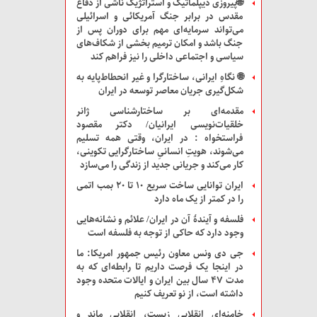
🌐پیروزی دیپلماتیک و استراتژیک ناشی از دفاع
مقدس در برابر جنگ آمریکائی و اسرائیلی
می‌تواند سرمایه‌ای مهم برای دوران پس از
جنگ باشد و امکان ترمیم بخشی از شکاف‌های
سیاسی و اجتماعی داخلی را نیز فراهم کند
🌐 نگاهِ ایرانی، ساختارگرا و غیر انحطاط‌پایه به
شکل‌گیری جریان معاصر توسعه در ایران
مقدمه‌ای بر ساختارشناسی ژانر
خلقیات‌نویسی ایرانیان/ دکتر مقصود
فراستخواه : در ایران، وقتی همه تسلیم
می‌شوند، هویتِ انسانیِ ساختارگرایی تکوینی،
کار می‌کند و جریانی جدید از زندگی را می‌سازد
ایران توانایی ساخت سریع ۱۰ تا ۲۰ بمب اتمی
را در کمتر از یک ماه دارد
فلسفه و آیندۀ آن در ایران/ علائم و نشانه‌هایی
وجود دارد که حاکی از توجه به فلسفه است
جی دی ونس معاون رئیس جمهور امریکا: ما
در اینجا یک فرصت داریم تا رابطه‌ای که به
مدت ۴۷ سال بین ایران و ایالات متحده وجود
داشته است، از نو تعریف کنیم
خامنه‌ای انقلابی زیست، انقلابی ماند و