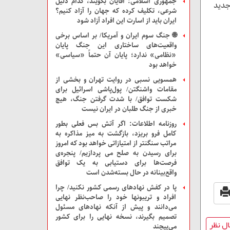
جمهوری اسلامی: آقایان بگویند، کدام دلیل
جدید
شرعی، تکلیف کرده که جهان را آزاد کنیم؟
ایران باید از اسارت این افراد آزاد شود
🌐 جنگ سوم ایران و آمریکا/ بر اساس برخی
واقعیت‌های ساختاری این جنگ پایان
«نظامی» ندارد؛ پایان آن حتماً «سیاسی»
خواهد بود
همسویی نسبی در روایت تهران و بخشی از
مقامات واشنگتن/ پول‌پاشی اسرائیل برای
شکست توافق/ با شدت گرفتن جنگ، هیچ
خبری از جنگ طلبان در ایران نیست
روزنامه اطلاعات: اگر آتش بس فعلی بطور
کامل فرو بریزد، بازگشت به میز مذاکره به
مراتب سنگنتر از امتیازاتی خواهد بود که امروز
برای رسیدن به صلح می پردازیم/ پنجره‌ی
فرصت‌ها برای دستیابی به یک توافق
واقع‌بینانه در حال بسته‌شدن است
پا در کفش نهادهای رسمی کشور نکنید/ چرا
افراد و تریبونها خود را صاحب‌نظر نهایی
می‌دانند و پیش از آنکه نهادهای مسئول
تصمیم بگیرند، نسخه نهایی را برای کشور
ل نظر
می‌پیچند