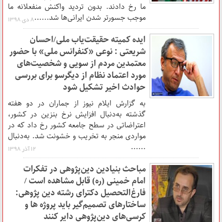
ما رخ دادند. بدون تردید واکنش منفعلانه ما
موجب جسورتر شدن ایرانی‌ها شد......
۸ دی ۱۳۹۸
ایده کمیته حقیقت‌یاب ملی/احسان
شریعتی : نوعی «کنفرانس ملی» با حضور
معتمدین مردم از سویی و شخصیت‌های
مورد اعتماد نظام از دیگرسو برای بررسی
حوادث اخیر تشکیل شود
به گزارش ایلام نیوز از جماران در دو هفته
گذشته به‌دنبال افزایش نرخ بنزین در کشور،
اعتراضاتی در سطح جامعه کشور رخ داد که در
مواردی منجر به تخریب و خشونت شد. به‌دنبال
......
۱۲ آذر ۱۳۹۸
مباحث بنیادین دین‌پژوهی در تفکرات
امام خمینی (ره) قابل مشاهده است /
فارغ‌التحصیل دکترای رشته دین پژوهی:
ساختارهای تصمیم‌گیر باید پروژه ها و
کرسی‌های دین‌پژوهی دایر کنند