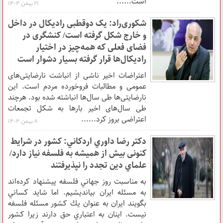
است......
۲۱ بهمن ۱۴۰۴
شکوری‌راد: یک دوقطبی رادیکال در داخل
و خارج شکل گرفته است/ کنشگری در
فضای فعلی که همه‌چیز در اختیار
رادیکال‌ها قرار گرفته بسیار دشوار است
اعتراضات اخیر ناشی از انباشت نارضایتی‌های
عمومی و مطالبات فروخورده مردم است. این
نارضایتی‌ها طی سال‌ها انباشته شده بود. هرچند
طی سال‌های اخیر بارها به شکل تجمعات
اعتراضی بروز کرد......
۸ بهمن ۱۴۰۴
دکتر رضا داوري اردكاني: کشور در شرایط
کنونی بیش از همیشه به فلسفه نیاز دارد/
علماي دين تجدد را نپذيرفتند
به مناسبت روز جهاني فلسفه پيشنهاد كرده‌اند
به مسئله ايران بيانديشيم. اما شايد كساني
بگويند ايران به عنوان يك كشور مسئله فلسفه
نيست. اينان به اعتباري حق دارند زيرا كشور