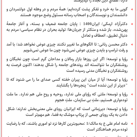
دارد/ علماي دين تجدد را نپذيرفتند
گویی ما به خرد و تفکر پشت کرده‌ایم/ همۀ مردم و در وهله اول دولتمردان و
دانشمندان و نویسندگان و اصحاب رسانه‌ مسئول وضع موجود هستند
دکترآزاد ‌ارمکی/ ایران1400 : پایان جامعه ضعیف و بسته، و آغاز جامعۀ
پهن‌شده، باز شده و متکثر از جریان‌ها/ تولید بحران در نظام سیاسی؛ مردم به
دنبالِ تطبیق، انعطاف و تعادل
دکتر محسن رنانی: تا الگو‌های ما تغییر نکنند چیزی عوض نخواهد شد/ با آمد
و رفت ترامپ و بایدن چیزی عوض نمی‌شود چون ما عوض نمی‌شویم
رؤیا و توسعه/ اگر این روزها بازار رمالان و مداحان گرم است چون نخبگان و
روشنفکران ما نتوانسته اند روندهای جامعه را شکل بدهند/ اکنون فرصت به
روشنفکران و نخبگان مدنی رسیده است
رؤیا و توسعه/ آیا از میان این پیران خفته کسی صدای ما را می شنود که تا
"دیرتر از این نشده است" پنجره‌ها را بگشایند
رؤیا و توسعه/ ملتی که رؤیای ملی ندارد، روحیه و روحِ ملی هم ندارد. ما ملت
توده‌واری هستیم، ملتِ بی سازمان، ملتِ هجوم
رؤیا و توسعه/ دیرزمانی است که ایرانیان رویای ملی معنی‌بخش ندارند/ شکل
دادن به یک رویای جمعی از پرتاپ موشک به فضا، هم مهم‌تر است
نامه امام علی ع به مالک/1 :محبوبترین کارها نزد تو امورى باشند، که با رضایت
توده مردم هماهنگ‏تر است