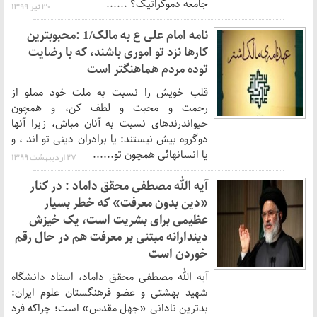
جامعه دموکراتیک؟ ......
۳۰ تير ۱۳۹۹
نامه امام علی ع به مالک/1 :محبوبترین
کارها نزد تو امورى باشند، که با رضایت
توده مردم هماهنگ‏تر است
قلب خویش ‏را نسبت ‏به ملت ‏خود مملو از
رحمت و محبت و لطف کن، و همچون
حیوان‏درنده‏اى نسبت ‏به آنان مباش، زیرا آنها
دوگروه بیش نیستند: یا برادران دینى تو اند ، و
یا انسانهائى همچون تو......
۲۷ ارديبهشت ۱۳۹۹
آیه الله مصطفی محقق داماد : در کنار
«دین بدون معرفت» که خطر بسیار
عظیمی برای بشریت است، یک خیزش
دیندارانه مبتنی بر معرفت هم در حال رقم
خوردن است
آیه الله مصطفی محقق داماد، استاد دانشگاه
شهید بهشتی و عضو فرهنگستان علوم ایران:
بدترین نادانی «جهل مقدس» است؛ چراکه فرد