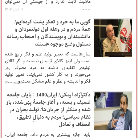
ماهيت ثابت ندارد و از چيستي آن نمي‌توان
......
۲۶ آبان ۱۴۰۴
گویی ما به خرد و تفکر پشت کرده‌ایم/
همۀ مردم و در وهله اول دولتمردان و
دانشمندان و نویسندگان و اصحاب رسانه‌
مسئول وضع موجود هستند
سال‌هاست که تعبیر تولید علم و فکر رایج شده
است ولی اینها کالای تولیدی نیستند و اگر کالای
تولیدی تقلیدی باشند به درد مصرفِ روز
می‌خورند و به کار کشور نمی‌آیند. تعبیر تولید
فکر و اندیشه و نظر و علم مشکل بحث و .......
۵ بهمن ۱۴۰۰
دکترآزاد ‌ارمکی/ ایران1400 : پایان جامعه
ضعیف و بسته، و آغاز جامعۀ پهن‌شده، باز
شده و متکثر از جریان‌ها/ تولید بحران در
نظام سیاسی؛ مردم به دنبالِ تطبیق،
انعطاف و تعادل
باید اجازه بیشتری به مردم داد، جامعه ایران،