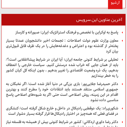
آرشیو
آخرین عناوین این سرویس
پاسخ به اوکراین با تخصص و فرهنگ استراتژیک ایران/ صبورانه و کارساز
معاون وزارت علوم دولت اصلاحات : تجمعات اخیر دانشجویان عمدتا بسیار
پخته‌تر از گذشته بود و اعتراض و دغدغه‌هایش را در یک ظرف قابل قبول‌تری
بیان کرد
تحلیلی بر شرایط کنونی جامعه ایران؛ آیا ایران در شرایط پیشاانقلابی است؟/
باید از همان جایی که خراب شده درستش کنیم. سیاست خارجی را انعطاف
بدهیم، یک ذره وضعیت اقتصادی را تغییر بدهیم ، بدون اینکه کل کیان کشور
را به خطر بیندازیم
دکتر حمیدرضا جلایی‌پور: بازی بزرگی در دنیا آغاز شده است/ اگر نخبگان به
جمهوری اسلامی منتقد هستند باید انتقادات خود را مطرح کنند و بهترین
اقدام در این زمینه، روش اصلاحی است حتی اگر به شیوه‌های اصلاحی پاسخ
مناسبی داده نشود
شکوری‌راد: یک دوقطبی رادیکال در داخل و خارج شکل گرفته است/ کنشگری
در فضای فعلی که همه‌چیز در اختیار رادیکال‌ها قرار گرفته بسیار دشوار است
دکتر رضا داوري اردكاني: کشور در شرایط کنونی بیش از همیشه به فلسفه نیاز