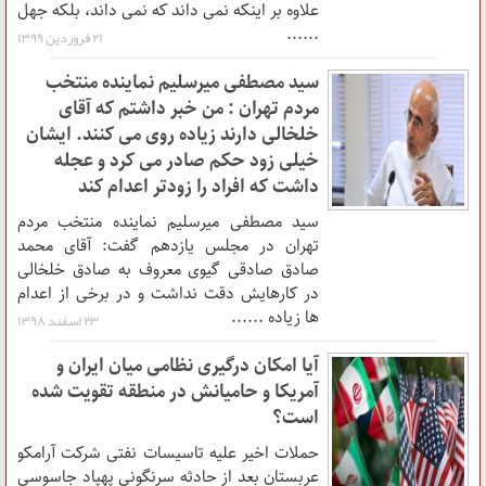
علاوه بر اینکه نمی داند که نمی داند، بلکه جهل
......
۲۱ فروردين ۱۳۹۹
سید مصطفی میرسلیم نماینده منتخب
مردم تهران : من خبر داشتم که آقای
خلخالی دارند زیاده روی می کنند. ایشان
خیلی زود حکم صادر می کرد و عجله
داشت که افراد را زودتر اعدام کند
سید مصطفی میرسلیم نماینده منتخب مردم
تهران در مجلس یازدهم گفت: آقای محمد
صادق صادقی گیوی معروف به صادق خلخالی
در کارهایش دقت نداشت و در برخی از اعدام
ها زیاده ......
۲۳ اسفند ۱۳۹۸
آیا امکان درگیری نظامی میان ایران و
آمریکا و حامیانش در منطقه تقویت شده
است؟
حملات اخیر علیه تاسیسات نفتی شرکت آرامکو
عربستان بعد از حادثه سرنگونی پهپاد جاسوسی