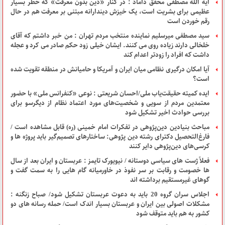
آیه الله مصطفی محقق داماد : در کنار «دین بدون معرفت» که خطر بسیار
عظیمی برای بشریت است، یک خیزش دیندارانه مبتنی بر معرفت هم در حال
رقم خوردن است
سید مصطفی میرسلیم نماینده منتخب مردم تهران : من خبر داشتم که آقای
خلخالی دارند زیاده روی می کنند. ایشان خیلی زود حکم صادر می کرد و عجله
داشت که افراد را زودتر اعدام کند
آیا امکان درگیری نظامی میان ایران و آمریکا و حامیانش در منطقه تقویت شده
است؟
ایده کمیته حقیقت‌یاب ملی/احسان شریعتی : نوعی «کنفرانس ملی» با حضور
معتمدین مردم از سویی و شخصیت‌های مورد اعتماد نظام از دیگرسو برای
بررسی حوادث اخیر تشکیل شود
مباحث بنیادین دین‌پژوهی در تفکرات امام خمینی (ره) قابل مشاهده است /
فارغ‌التحصیل دکترای رشته دین پژوهی: ساختارهای تصمیم‌گیر باید پروژه ها و
کرسی‌های دین‌پژوهی دایر کنند
فعلاً ژست های سیاسی دوستانه / نیویورک تایمز : عربستان و ایران بعد از سال
ها خصومت و رقابت بر سر نفوذ در خاورمیانه گام هایی را به سمت گفت و
گوهای غیرمستقیم برداشته اند
اجلاس سران گروه 20 باید به دعوت عربستان تشکیل شود/ صباح زنگنه :
مشکلات اصولی بین ایران و عربستان بسیار اندک است/ حمله رسانه های دو
کشور به هم باید متوقف شود