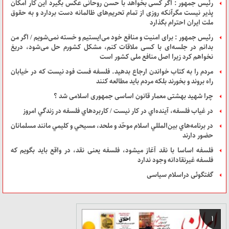
رئیس جمهور : اگر کسی بخواهد با حسن روحانی عکس بگیرد این کار امکان
پذیر نیست مگرآنکه روزی از تمام تحریم‌های ظالمانه دست بردارد و به حقوق
ملت ایران احترام بگذارد
رئیس جمهور : برای امنیت و منافع خود می‌ایستیم و خسته نمی‌شویم / اگر من
بدانم در جلسه‌ای با کسی ملاقات کنم، مشکل کشورم حل می‌شود، دریغ
نخواهم کرد زیرا اصل منافع ملی کشور است
مردم را به کتاب خواندن ارجاع بدهید. فلسفه فست فود نیست که در خیابان
راه بروند و بخورند بلکه مردم باید مطالعه کنند
چرا شهید بهشتی معمار قانون اساسی جمهوری اسلامی شد ؟
در غياب فلسفه، آينده‌اي در كار نيست / كاربردهاي فلسفه در زندگي امروز
در برنامه‌هاي بين‌المللي اسلام موحّد و ملحد، مسيحي و كليمي مانند مسلمانان
حضور دارند
فلسفه اساسا با نقد آغاز می‎شود، فلسفه یعنی نقد، در واقع باید بگویم که
فلسفه غیرنقادانه وجود ندارد
گفتگوئی دراسلام سیاسی
1