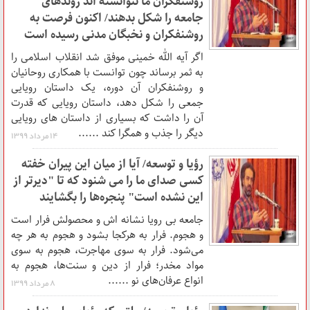
روشنفکران ما نتوانسته اند روندهای
جامعه را شکل بدهند/ اکنون فرصت به
روشنفکران و نخبگان مدنی رسیده است
اگر آیه الله خمینی موفق شد انقلاب اسلامی را
به ثمر برساند چون توانست با همکاری روحانیان
و روشنفکران آن دوره، یک داستان رویایی
جمعی را شکل دهد، داستان رویایی که قدرت
آن را داشت که بسیاری از داستان های رویایی
دیگر را جذب و همگرا کند ......
۱۴ مرداد ۱۳۹۹
رؤیا و توسعه/ آیا از میان این پیران خفته
کسی صدای ما را می شنود که تا "دیرتر از
این نشده است" پنجره‌ها را بگشایند
جامعه بی رویا نشانه اش و محصولش فرار است
و هجوم. فرار به هرکجا بشود و هجوم به هر چه
می‌شود. فرار به سوی مهاجرت، هجوم به سوی
مواد مخدر؛ فرار از دین و سنت‌ها، هجوم به
انواع عرفان‌های نو ......
۸ مرداد ۱۳۹۹