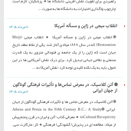
راهبردی برای تقویت نقش آفرینی دانشگاه ها🔸 پزشکیان: لازم است
چارچوب واگذاری اختیارات به دانشگاه ها به صورت ...
انقلاب میجی در ژاپن و مسأله آمریکا
۱۱ مرداد ۱۴۰۵
🌐انقلاب میجی در ژاپن و مسأله آمریکا 🔸 انقلاب میجی (Meiji
Restoration) که در سال ۱۸۶۸ میلادی آغاز شد، یکی از نقاط عطف تاریخ
جهان است که ژاپن را از یک جامعه ی فئودالیِ منزوی به یک قدرت
صنعتی و نظامی جهانی تبدیل کرد. برای درک نقش آمریکایی ها در این
تحول، باید به یک نکته کلیدی توجه کرد: نقش آمریکا نه ...
🌐 آتنِ کلاسیک، در معرض تماس‌ها و تأثیرات فرهنگی گوناگون
از جهان ایرانی
۱۱ مرداد ۱۴۰۵
🌐 آتنِ کلاسیک، در معرض تماس ها و تأثیرات فرهنگی گوناگون از جهان
ایرانی 🌐Athens and Persia in the Fifth Century B.C.: A Study
inCultural Receptivity 🔸 معرفی کتاب: آتن و ایران در قرن پنجم پیش
از میلاد: مطالعه ای در پذیرش( گشودگی) فرهنگی🔸 اثر: مارگارت سی.