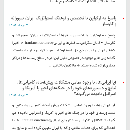
میلر🔸 ناشر: انتشارات دانشگاه کمبریج🔸 سا ...
پاسخ به اوکراین با تخصص و فرهنگ استراتژیک ایران/ صبورانه
و کارساز
۷ مرداد ۱۴۰۵
پاسخ به اوکراین با تخصص و فرهنگ استراتژیک ایران/ صبورانه و
کارساز ✒کانال تلگرامی ساختارهای ایرانی@iranianstructures 🔹 اخیراً
کشتی ایرانی را در دریای خزر تسط اوکراین مورد تهاجم قرار داده است.
گمانه زنی های موجود در خصوص دلیل این امر در سطح رسانه ها و مراکز
دیگری ارائه شده است. 🔹 ما اکنون با تلاقیِ ...
آیا ایرانی‌ها، با وجود تمامی مشکلات پیش‌آمده، کامیابی‌ها،
نتایج و دستاوردهای خود را در جنگ‌های اخیر با آمریکا و
اسرائیل نادیده می‌گیرند؟
۷ مرداد ۱۴۰۵
آیا ایرانی ها، با وجود تمامی مشکلات پیش آمده، کامیابی ها، نتایج و
دستاوردهای خود را در جنگ های اخیر با آمریکا و اسرائیل نادیده می
گیرند؟ ✒کانال تلگرامی ساختارهای ایرانی@iranianstructures 🔹 با
اهدافی که برای حملات نظامی و که با ایران تعیین کرده اند و نتایج به