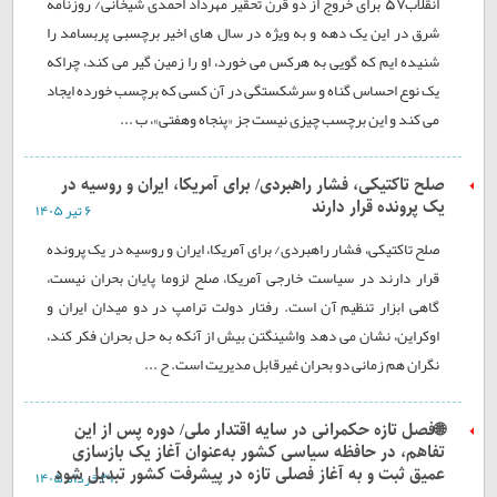
انقلاب57 برای خروج از دو قرن تحقیر مهرداد احمدی شیخانی/ روزنامه
شرق در این یک دهه و به ویژه در سال های اخیر برچسبی پربسامد را
شنیده ایم که گویی به هرکس می خورد، او را زمین گیر می کند، چراکه
یک نوع احساس گناه و سرشکستگی در آن کسی که برچسب خورده ایجاد
می کند و این برچسب چیزی نیست جز «پنجاه وهفتی»، ب ...
صلح تاکتیکی، فشار راهبردی/ برای آمریکا، ایران و روسیه در
یک پرونده قرار دارند
۶ تير ۱۴۰۵
صلح تاکتیکی، فشار راهبردی/ برای آمریکا، ایران و روسیه در یک پرونده
قرار دارند در سیاست خارجی آمریکا، صلح لزوما پایان بحران نیست،
گاهی ابزار تنظیم آن است. رفتار دولت ترامپ در دو میدان ایران و
اوکراین، نشان می دهد واشینگتن بیش از آنکه به حل بحران فکر کند،
نگران هم زمانی دو بحران غیرقابل مدیریت است. ح ...
🌐فصل تازه حکمرانی در سایه اقتدار ملی/ دوره پس از این
تفاهم، در حافظه سیاسی کشور به‌عنوان آغاز یک بازسازی
عمیق ثبت و به آغاز فصلی تازه در پیشرفت کشور تبدیل شود
۳۱ خرداد ۱۴۰۵