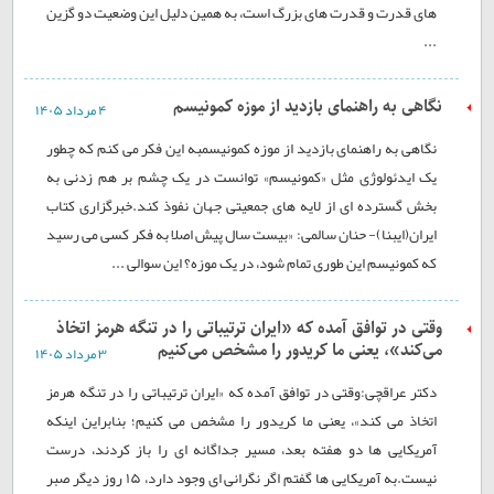
های قدرت و قدرت های بزرگ است، به همین دلیل این وضعیت دو گزین
...
نگاهی به راهنمای بازدید از موزه‌ کمونیسم
۴ مرداد ۱۴۰۵
نگاهی به راهنمای بازدید از موزه کمونیسمبه این فکر می کنم که چطور
یک ایدئولوژی مثل «کمونیسم» توانست در یک چشم بر هم زدنی به
بخش گسترده ای از لایه های جمعیتی جهان نفوذ کند.خبرگزاری کتاب
ایران(ایبنا)- حنان سالمی: «بیست سال پیش اصلا به فکر کسی می رسید
که کمونیسم این طوری تمام شود، در یک موزه؟ این سوالی ...
وقتی در توافق آمده که «ایران ترتیباتی را در تنگه هرمز اتخاذ
می‌کند»، یعنی ما کریدور را مشخص می‌کنیم
۳ مرداد ۱۴۰۵
دکتر عراقچی:وقتی در توافق آمده که «ایران ترتیباتی را در تنگه هرمز
اتخاذ می کند»، یعنی ما کریدور را مشخص می کنیم؛ بنابراین اینکه
آمریکایی ها دو هفته بعد، مسیر جداگانه ای را باز کردند، درست
نیست.به آمریکایی ها گفتم اگر نگرانی ای وجود دارد، ۱۵ روز دیگر صبر