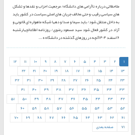
ملاحظاتی درباره ناآرامی های دانشگاه/ مرجعیت احزاب و نقدها و تشکل
های سیاسی رقیب و حتی مخالف جریان های اصلی سیاست در کشور باید
به داخل منتقل شود/ باید سیما و صدا و دهها شبکه ماهواره ای قانونی و
آزاد در کشور فعال شود سید مسعود رضوی/ روزنامه اطلاعاتچهارشنبه
۶ اسفند ۱۴۰۴آنچه در روزهای گذشته در دانشگاه ه ...
12
11
10
9
8
7
6
5
4
3
2
1
22
21
20
19
18
17
16
15
14
13
32
31
30
29
28
27
26
25
24
23
41
40
39
38
37
36
35
34
33
51
50
49
48
47
46
45
44
43
42
60
59
58
57
56
55
54
53
52
70
69
68
67
66
65
64
63
62
61
71
صفحه بعدی