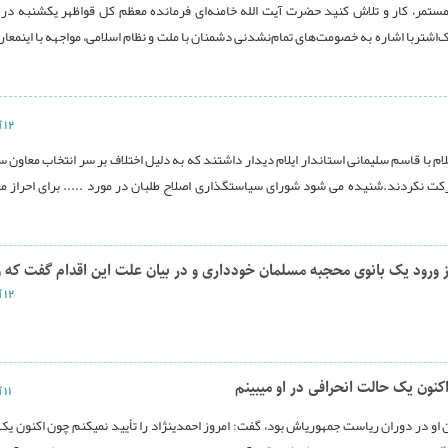
مستمر، کار و تلاش کنید حضرت آیت الله خامنه‌ای فرمانده معظم کل قواظهر یکشنبه در 
شتربا اشاره به خصومت‌های تمام‌نشدنی دشمنان با ملت و نظام اسلامی، مواجهه با اینمعار
۱۲ آذر ۱۳۹۶
لام با قاسم سلیمانی استاندار ایلام دیدار داشتند که به دلیل اختلاف بر سر انتخاب معاون 
رکت نکردند.شنیده می شود شورای سیاستگذاری اصلاح طلبان در مورد ..... برای احراز م
 ورود یک بانوی محجبه مسلمان خودداری و در بیان علت این اقدام گفت که 
۱۲ آذر ۱۳۹۶
۱۱ آذر ۱۳۹۶
آیت‎الله مصباح‎یزدی که از حامیان جدی احمدی‎نژاد و پشتیبان او در دوران ریاست جمهوری‎اش بود، گفت: امروز احمدی‎نژ