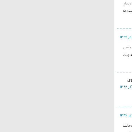
دیدار
ضه‌ها
سیاسی
عاونت
وی
اد را تأیید نمی‎کنم چون اکنون یک حالت