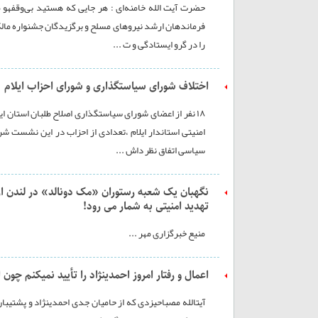
حضرت آیت الله خامنه‌ای : هر جایی که هستید بی‌وقفهو 
فرماندهان ارشد نیروهای مسلح و برگزیدگان جشنواره مالک‌ا
را در گرو ایستادگی و ت ...
اختلاف شورای سیاستگذاری و شورای احزاب ایلام
۱۸ نفر از اعضای شورای سیاستگذاری اصلاح طلبان استان ای
امنیتی استاندار ایلام ،تعدادی از احزاب در این نشست ش
سیاسی اتفاق نظر داش ...
نگهبان یک شعبه رستوران «مک دونالد» در لندن از
تهدید امنیتی به شمار می رود!
منیع خبرگزاری مهر ...
اعمال و رفتار امروز احمدی‎نژاد را تأیید نمی‎کنم چون اکنون یک حالت انحرافی در او می‎بینم