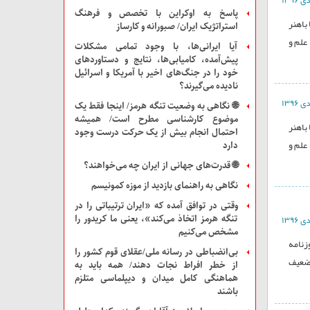
پاسخ به اوکراین با تخصص و فرهنگ
باهنر
استراتژیک ایران/ صبورانه و کارساز
علم و
آیا ایرانی‌ها، با وجود تمامی مشکلات
پیش‌آمده، کامیابی‌ها، نتایج و دستاوردهای
خود را در جنگ‌های اخیر با آمریکا و اسرائیل
نادیده می‌گیرند؟
🌐 نگاهی به وضعیت تنگه هرمز/ اینجا فقط یک
موضوع کارشناسی مطرح است/ همیشه
باهنر
احتمال انجام بیش از یک حرکت درست وجود
علم و
دارد
🌐 قدرت‌های جهانی از ایران چه می‌خواهند؟
نگاهی به راهنمای بازدید از موزه‌ کمونیسم
وقتی در توافق آمده که «ایران ترتیباتی را در
تنگه هرمز اتخاذ می‌کند»، یعنی ما کریدور را
مشخص می‌کنیم
زنامه
بی‌انضباطی در رسانه ملی/عقلای قوم کشور را
تضعیف
از خطر افراط نجات دهند/ همه باید به
هماهنگی کامل میدان و دیپلماسی متلزم
باشند