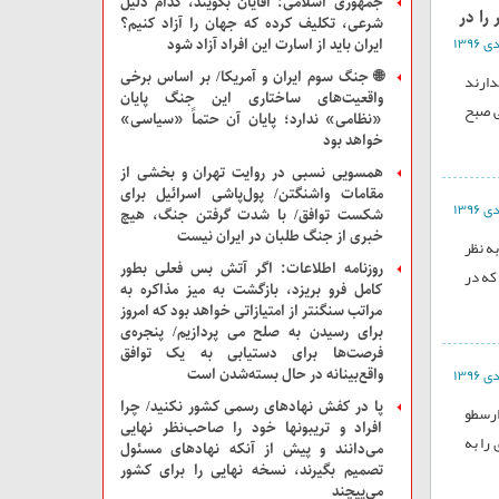
جمهوری اسلامی: آقایان بگویند، کدام دلیل
را در
شرعی، تکلیف کرده که جهان را آزاد کنیم؟
ایران باید از اسارت این افراد آزاد شود
🌐 جنگ سوم ایران و آمریکا/ بر اساس برخی
دارند
واقعیت‌های ساختاری این جنگ پایان
ی صبح
«نظامی» ندارد؛ پایان آن حتماً «سیاسی»
خواهد بود
همسویی نسبی در روایت تهران و بخشی از
مقامات واشنگتن/ پول‌پاشی اسرائیل برای
شکست توافق/ با شدت گرفتن جنگ، هیچ
خبری از جنگ طلبان در ایران نیست
ه نظر
روزنامه اطلاعات: اگر آتش بس فعلی بطور
که در
کامل فرو بریزد، بازگشت به میز مذاکره به
مراتب سنگنتر از امتیازاتی خواهد بود که امروز
برای رسیدن به صلح می پردازیم/ پنجره‌ی
فرصت‌ها برای دستیابی به یک توافق
واقع‌بینانه در حال بسته‌شدن است
پا در کفش نهادهای رسمی کشور نکنید/ چرا
 ارسطو
افراد و تریبونها خود را صاحب‌نظر نهایی
را به
می‌دانند و پیش از آنکه نهادهای مسئول
تصمیم بگیرند، نسخه نهایی را برای کشور
می‌پیچند