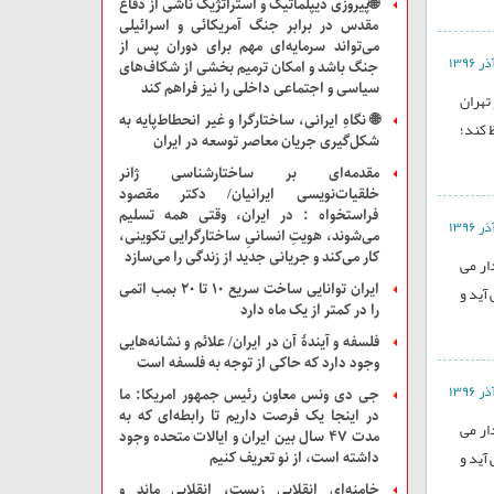
🌐پیروزی دیپلماتیک و استراتژیک ناشی از دفاع
مقدس در برابر جنگ آمریکائی و اسرائیلی
می‌تواند سرمایه‌ای مهم برای دوران پس از
جنگ باشد و امکان ترمیم بخشی از شکاف‌های
سیاسی و اجتماعی داخلی را نیز فراهم کند
 تهران
🌐 نگاهِ ایرانی، ساختارگرا و غیر انحطاط‌پایه به
 کند؛
شکل‌گیری جریان معاصر توسعه در ایران
مقدمه‌ای بر ساختارشناسی ژانر
خلقیات‌نویسی ایرانیان/ دکتر مقصود
فراستخواه : در ایران، وقتی همه تسلیم
می‌شوند، هویتِ انسانیِ ساختارگرایی تکوینی،
کار می‌کند و جریانی جدید از زندگی را می‌سازد
ار می
ایران توانایی ساخت سریع ۱۰ تا ۲۰ بمب اتمی
آید و
را در کمتر از یک ماه دارد
فلسفه و آیندۀ آن در ایران/ علائم و نشانه‌هایی
وجود دارد که حاکی از توجه به فلسفه است
جی دی ونس معاون رئیس جمهور امریکا: ما
در اینجا یک فرصت داریم تا رابطه‌ای که به
ار می
مدت ۴۷ سال بین ایران و ایالات متحده وجود
آید و
داشته است، از نو تعریف کنیم
خامنه‌ای انقلابی زیست، انقلابی ماند و