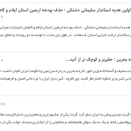
 اولین هدیه استاندار سلیمانی دشتکی : حذف بودجه اربعین استان ایلام و ک
۶ دی ۱۳۹۶
هدیه استاندارسلیمانی دشتکی : حذف بودجه اربعین استان ایلام و کاهش اعتبارات عمران
کاندار ارشد اجرایی استان شدهاند ، در طول این مدت با توجه به دو رویداد و اتفاق مه
بحرین : حقیرتر و کوچک تر از آنید...
۲ دی ۱۳۹۶
ت سخیف و گستاخانه وزیر امور خارجه بحرین درباره سرزمین و حکومت ایران اظهار داشت: ح
مدنی کهن و پر شکوه اظهارنظر کنید. وی افزود: کهن دیارِ ایران با مردمانی اصیل و فرهیخته،
۲۷ آذر ۱۳۹۶
ت گرنت چندی پیش به ایران سفر کرد.گرنت یکی از مشهورترین و معتبرترین استراتژيست ها
روفسور رفتم و یک به یک سوال هایمختلف و متفاوتی را از ایشان پرسیدم. جواب یکی از س