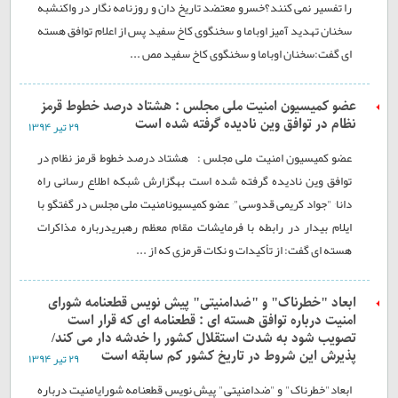
را تفسیر نمی کنند؟خسرو معتضد تاریخ دان و روزنامه نگار در واکنشبه
سخنان تهدید آمیز اوباما و سخنگوی کاخ سفید پس از اعلام توافق هسته
ای گفت:سخنان اوباما و سخنگوی کاخ سفید مص ...
عضو کميسيون امنيت ملی مجلس : هشتاد درصد خطوط قرمز
نظام در توافق وين ناديده گرفته شده است
۲۹ تير ۱۳۹۴
عضو کميسيون امنيت ملی مجلس : هشتاد درصد خطوط قرمز نظام در
توافق وين ناديده گرفته شده است بهگزارش شبکه اطلاع رسانی راه
دانا٬ "جواد کریمی قدوسی"٬ عضو کميسيونامنيت ملی مجلس در گفتگو با
ایلام بيدار در رابطه با فرمایشات مقام معظم رهبریدرباره مذاکرات
هسته ای گفت: از تأکيدات و نکات قرمزی که از ...
ابعاد "خطرناک" و "ضدامنيتی" پيش نویس قطعنامه شورای
امنيت درباره توافق هسته ای : قطعنامه ای که قرار است
تصویب شود به شدت استقلال کشور را خدشه دار می کند/
پذیرش این شروط در تاریخ کشور کم سابقه است
۲۹ تير ۱۳۹۴
ابعاد"خطرناک" و "ضدامنيتی" پيش نویس قطعنامه شورایامنيت درباره