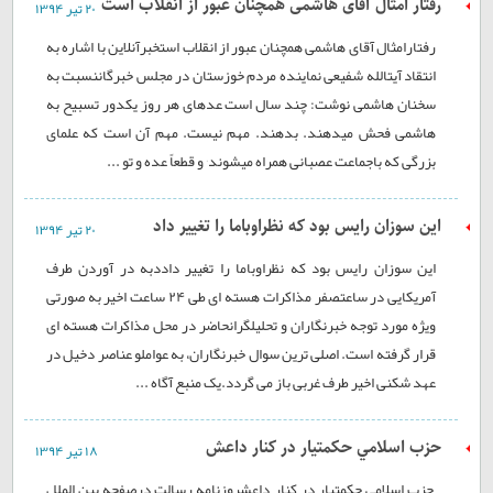
رفتار امثال آقای هاشمی همچنان عبور از انقلاب است
۲۰ تير ۱۳۹۴
رفتارامثال آقای هاشمی همچنان عبور از انقلاب استخبرآنلاین با اشاره به
انتقاد آیتالله شفيعی نماینده مردم خوزستان در مجلس خبرگاننسبت به
سخنان هاشمی نوشت: چند سال است عدهای هر روز یکدور تسبيح به
هاشمی فحش میدهند. بدهند. مهم نيست. مهم آن است که علمای
بزرگی که باجماعت عصبانی همراه میشوند٬ و قطعاً عده و تو ...
این سوزان رایس بود که نظراوباما را تغییر داد
۲۰ تير ۱۳۹۴
این سوزان رایس بود که نظراوباما را تغییر داددبه در آوردن طرف
آمریکایی در ساعتصفر مذاکرات هسته ای طی ۲۴ ساعت اخیر به صورتی
ویژه مورد توجه خبرنگاران و تحلیلگرانحاضر در محل مذاکرات هسته ای
قرار گرفته است. اصلی ترین سوال خبرنگاران، به عواملو عناصر دخیل در
عهد شکنی اخیر طرف غربی باز می گردد.یک منبع آگاه ...
حزب اسلامي حکمتيار در کنار داعش
۱۸ تير ۱۳۹۴
حزب اسلامي حکمتيار در کنار داعشروزنامه رسالت درصفحه بین الملل