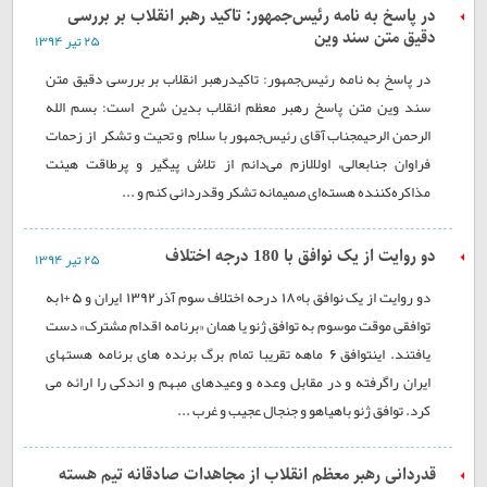
در پاسخ به نامه رئیس‌جمهور: تاکید رهبر انقلاب بر بررسی
دقیق متن سند وین
۲۵ تير ۱۳۹۴
در پاسخ به نامه رئیس‌جمهور: تاکیدرهبر انقلاب بر بررسی دقیق متن
سند وین متن پاسخ رهبر معظم انقلاب بدین شرح است: بسم الله
الرحمن الرحیمجناب آقای رئیس‌جمهور با سلام و تحیت و تشکر از زحمات
فراوان جنابعالی، اولاًلازم می‌دانم از تلاش پیگیر و پرطاقت هیئت
مذاکره‌کننده‌ هسته‌ای صمیمانه تشکر وقدردانی کنم و ...
دو روایت از یک نوافق با 180 درجه اختلاف
۲۵ تير ۱۳۹۴
دو روایت از یک نوافق با180 درحه اختلاف سوم آذر 1392 ایران و 5+1به
توافقی موقت موسوم به توافق ژنو یا همان «برنامه اقدام مشترک» دست
یافتند. اینتوافق 6 ماهه تقریبا تمام برگ برنده های برنامه هستهای
ایران راگرفته و در مقابل وعده و وعيدهای مبهم و اندکی را ارائه می
کرد. توافق ژنو باهياهو و جنجال عجيب و غرب ...
قدردانی رهبر معظم انقلاب از مجاهدات صادقانه تيم هسته