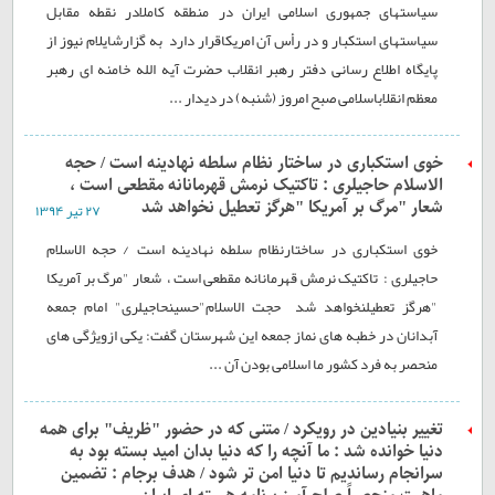
سیاستهای جمهوری اسلامی ایران در منطقه کاملاًدر نقطه مقابل
سیاستهای استکبار و در رأس آن امریکاقرار دارد به گزارشایلام نیوز از
پایگاه اطلاع رسانی دفتر رهبر انقلاب حضرت آیه الله خامنه ای رهبر
معظم انقلاباسلامی صبح امروز (شنبه) در دیدار ...
خوی استکباری در ساختار نظام سلطه نهادینه است / حجه
الاسلام حاجیلری : تاکتيک نرمش قهرمانانه مقطعی است ،
شعار "مرگ بر آمريکا "هرگز تعطيل نخواهد شد
۲۷ تير ۱۳۹۴
خوی استکباری در ساختارنظام سلطه نهادینه است / حجه الاسلام
حاجیلری : تاکتيک نرمش قهرمانانه مقطعی است ، شعار "مرگ بر آمريکا
"هرگز تعطيلنخواهد شد حجت الاسلام"حسينحاجيلری" امام جمعه
آبدانان در خطبه های نماز جمعه این شهرستان گفت: یکی ازویژگی های
منحصر به فرد کشور ما اسلامی بودن آن ...
تغییر بنیادین در رویکرد / متنی که در حضور "ظریف" برای همه
دنیا خوانده شد : ما آنچه را که دنیا بدان امید بسته بود به
سرانجام رساندیم تا دنیا امن تر شود / هدف برجام : تضمین