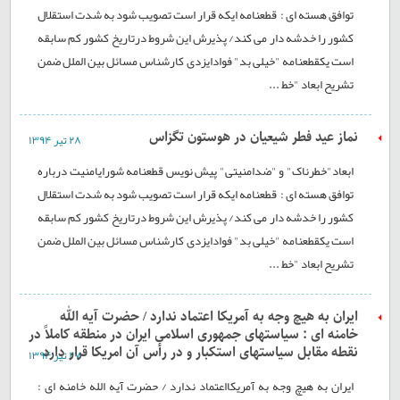
توافق هسته ای : قطعنامه ایکه قرار است تصویب شود به شدت استقلال
کشور را خدشه دار می کند/ پذیرش این شروط درتاریخ کشور کم سابقه
است یکقطعنامه "خيلی بد" فوادایزدی کارشناس مسائل بين الملل ضمن
تشریح ابعاد "خط ...
نماز عید فطر شیعیان در هوستون تگزاس
۲۸ تير ۱۳۹۴
ابعاد"خطرناک" و "ضدامنيتی" پيش نویس قطعنامه شورایامنيت درباره
توافق هسته ای : قطعنامه ایکه قرار است تصویب شود به شدت استقلال
کشور را خدشه دار می کند/ پذیرش این شروط درتاریخ کشور کم سابقه
است یکقطعنامه "خيلی بد" فوادایزدی کارشناس مسائل بين الملل ضمن
تشریح ابعاد "خط ...
ایران به هیچ وجه به آمریکا اعتماد ندارد / حضرت آیه الله
خامنه ای : سیاستهای جمهوری اسلامی ایران در منطقه کاملاً در
نقطه مقابل سیاستهای استکبار و در رأس آن امریکا قرار دارد
۲۷ تير ۱۳۹۴
ایران به هیچ وجه به آمریکااعتماد ندارد / حضرت آیه الله خامنه ای :