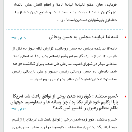
فرمايد: «فان اعظم الخيانة خيانة الامة و افظع الغش غش الائمة».
"بزرگترين خيانتها خيانت به جامعه است و شنيع ترين دغلبازيها ،
دغلبازي باپيشوايان مسلمين است" . ز ...
نامه 14 نماینده مجلس به حسن روحانی
۳۰ تير ۱۳۹۴
نامه14 نماینده مجلس به حسن روحانیبه گزارش ایلام نیوز به نقل از
فارس، 14 نفر از نمایندگان مجلس شورایاسلامی درباره قطعنامه‌ای که تا
ساعاتی دیگر در شورای امنیت سازمان ملل متحد بهرأی گذاشته خواهد
شد، نامه‌ای به حسن روحانی رئیس جمهور و علی لاریجانی رئیس
مجلسنوشتند.این نمایندگان خطاب به رئیس جمهور اظهار ...
خسرو معتضد : ذوق زده شدن برخی از توافق باعث شد آمریکا
پارا ازگلیم خود فراتر بگذارد / چرا رسانه ها و صداوسیما حرفهای
مقام معظم رهبری را تفسیر نمی کنند؟
۲۹ تير ۱۳۹۴
خسرو معتضد : ذوق زده شدن برخی از توافق باعث شدآمریکا پارا ازگلیم
خود فراتر بگذارد / چرارسانه ها و صداوسیما حرفهای مقام معظم رهبری