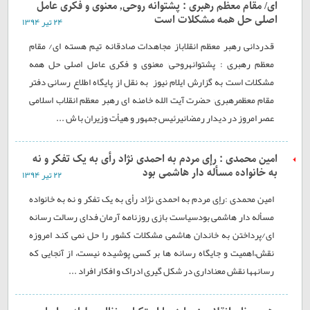
ای/ مقام معظم رهبری : پشتوانه روحی٬ معنوی و فکری عامل
اصلی حل همه مشکلات است
۲۴ تير ۱۳۹۴
قدردانی رهبر معظم انقلاباز مجاهدات صادقانه تيم هسته ای/ مقام
معظم رهبری : پشتوانهروحی٬ معنوی و فکری عامل اصلی حل همه
مشکلات است به گزارش ایلام نیوز به نقل از پایگاه اطلاع رسانی دفتر
مقام معظمرهبری٬ حضرت آیت الله خامنه ای رهبر معظم انقلاب اسلامی
عصر امروز در دیدار رمضانیرئيس جمهور و هيأت وزیران با ش ...
امین محمدی : رإی مردم به احمدی نژاد رأی به یک تفکر و نه
به خانواده مسأله دار هاشمی بود
۲۲ تير ۱۳۹۴
امین محمدی :رإی مردم به احمدی نژاد رأی به یک تفکر و نه به خانواده
مسأله دار هاشمی بودسیاست بازی روزنامه آرمان فدای رسالت رسانه
ای/پرداختن به خاندان هاشمی مشکلات کشور را حل نمی کند امروزه
نقش،اهمیت و جایگاه رسانه ها بر کسی پوشیده نیست، از آنجایی که
رسانهها نقش معناداری در شکل گیری ادراک و افکار افراد ...