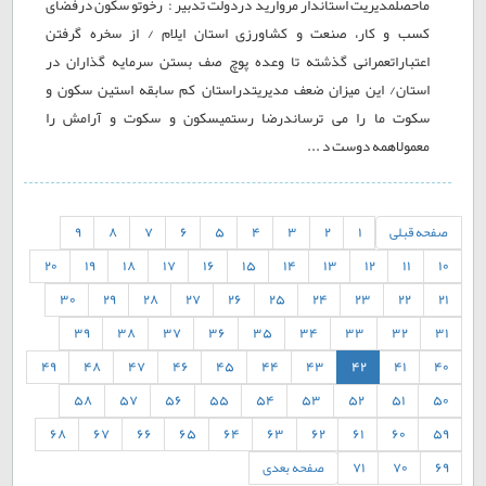
ماحصلمدیریت استاندار مروارید دردولت تدبیر : رخوتو سکون درفضای
کسب و کار، صنعت و کشاورزی استان ایلام / از سخره گرفتن
اعتباراتعمرانی گذشته تا وعده پوچ صف بستن سرمایه گذاران در
استان/ این میزان ضعف مدیریتدراستان کم سابقه استین سکون و
سکوت ما را می ترساندرضا رستمیسکون و سکوت و آرامش را
معمولاهمه دوست د ...
صفحه قبلی
1
2
3
4
5
6
7
8
9
20
19
18
17
16
15
14
13
12
11
10
30
29
28
27
26
25
24
23
22
21
39
38
37
36
35
34
33
32
31
49
48
47
46
45
44
43
42
41
40
58
57
56
55
54
53
52
51
50
68
67
66
65
64
63
62
61
60
59
69
70
71
صفحه بعدی