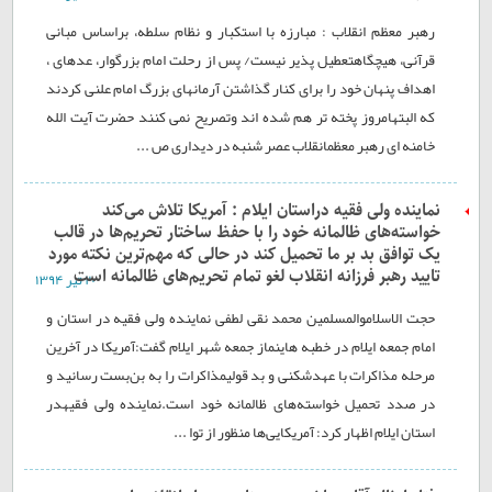
رهبر معظم انقلاب : مبارزه با استکبار و نظام سلطه، براساس مبانی
قرآنی، هیچگاهتعطیل پذیر نیست/ پس از رحلت امام بزرگوار، عدهای ،
اهداف پنهان خود را برای کنار گذاشتن آرمانهای بزرگ امام علنی کردند
که البتهامروز پخته تر هم شده اند وتصریح نمی کنند حضرت آیت الله
خامنه ای رهبر معظمانقلاب عصر شنبه در دیداری ص ...
نماینده ولی فقیه دراستان ایلام : آمریکا تلاش می‌کند
خواسته‌های ظالمانه خود را با حفظ ساختار تحریم‌ها در قالب
یک توافق بد بر ما تحمیل کند در حالی که مهم‌ترین نکته مورد
تایید رهبر فرزانه انقلاب لغو تمام تحریم‌های ظالمانه است
۲۰ تير ۱۳۹۴
حجت الاسلاموالمسلمین محمد نقی لطفی نماینده ولی فقیه در استان و
امام جمعه ایلام در خطبه هاینماز جمعه شهر ایلام گفت:آمریکا در آخرین
مرحله مذاکرات با عهدشکنی و بد قولیمذاکرات را به بن‌بست رسانید و
در صدد تحمیل خواسته‌های ظالمانه خود است.نماینده ولی فقیهدر
استان ایلام اظهار کرد: آمریکایی‌ها منظور از توا ...