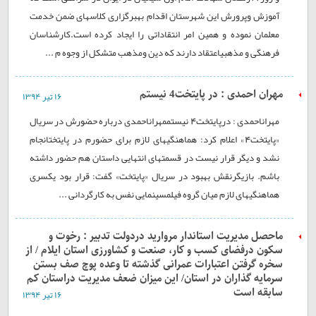
آموزش وپرورش این شهرستان اقدام بهبرگزاری کلاسهای ضمن خدمت
معلمان نموده و همین امر انتقاداتی را ایجاد کرده است.کارشناسان
فرهنگی و مذهبیاعتقاد دارند که دین ومذهب متشکل از وجوه م ...
مهران احمدی : در پایتخت4 نیستم
۱۶ تير ۱۳۹۴
مهراناحمدی : درپایتخت4 نیستممهراناحمدی درباره حضورش در سریال
«پایتخت4» اعلام کرد: هماهنگیهای لازم برای حضورم در پایتختانجام
نشد و دیگر قرار نيست در قسمتهای انتهایی داستان هم حضور داشته
باشم. بازیگرنقش بهبود در سریال «پایتخت» گفت: قرار بود یکسری
هماهنگیهای لازم ميان گروه فيلمسينمایی نفس به کارگردانی ...
ماحصل مدیریت استاندار مروارید دردولت تدبیر : رخوت و
سکون درفضای کسب و کار، صنعت و کشاورزی استان ایلام / از
سخره گرفتن اعتبارات عمرانی گذشته تا وعده پوچ صف بستن
سرمایه گذاران در استان/ این میزان ضعف مدیریت دراستان کم
سابقه است
۱۶ تير ۱۳۹۴