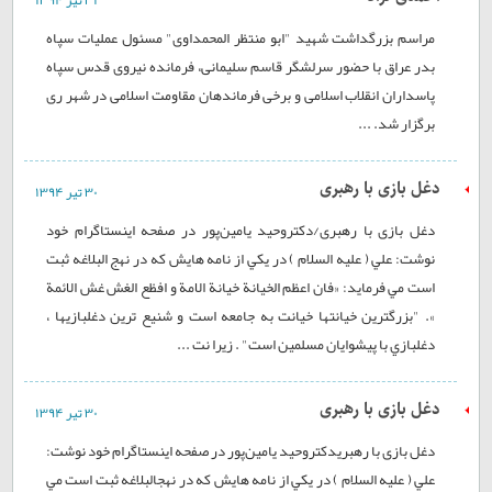
۳۱ تير ۱۳۹۴
مراسم بزرگداشت شهید "ابو منتظر المحمداوی" مسئول عملیات سپاه
بدر عراق با حضور سرلشگر قاسم سلیمانی، فرمانده نیروی قدس سپاه
پاسداران انقلاب اسلامی و برخی فرماندهان مقاومت اسلامی در شهر ری
برگزار شد. ...
دغل بازی با رهبری
۳۰ تير ۱۳۹۴
دغل بازی با رهبری/دکتروحید یامین‌پور در صفحه اینستاگرام خود
نوشت: علي ( عليه السلام ) در يكي از نامه هايش كه در نهج البلاغه ثبت
است مي فرمايد: «فان اعظم الخيانة خيانة الامة و افظع الغش غش الائمة
». "بزرگترين خيانتها خيانت به جامعه است و شنيع ترين دغلبازيها ،
دغلبازي با پيشوايان مسلمين است" . زيرا نت ...
دغل بازی با رهبری
۳۰ تير ۱۳۹۴
دغل بازی با رهبریدکتروحید یامین‌پور در صفحه اینستاگرام خود نوشت:
علي ( عليه السلام ) در يكي از نامه هايش كه در نهجالبلاغه ثبت است مي