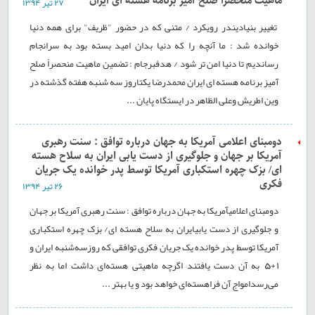
ماهیت منحصراً صلح آمیز برنامه هسته ای ایران
۲۷ تير ۱۳۹۴
تغییر بنیادیندر رویکرد / متنی که در حضور "ظریف" برای همه دنیا
خوانده شد : ما آنچه را که دنیا بدان امید بسته بود به سرانجام
رساندیم تا دنیا امن تر شود / هدفبرجام : تضمین ماهیت منحصراً صلح
آمیز برنامه هسته ای ایران محمدرضا یکتاروز سه شنبه هفته گذشته در
وین اطریش وعلی الظاهر در ایستگاه پایان ...
دومبنای اعلامی آمریکا به جهان درباره توافق : سنت رهبری
آمریکا بر جهان و جلوگیری از دست یابی ایران به سلاح هسته
ای/ بزک چهره استکباری آمریکا توسط پدر خوانده یک جریان
فکری
۲۶ تير ۱۳۹۴
دومبنای اعلامیآمریکا به جهان درباره توافق : سنت رهبری آمریکا بر جهان
و جلوگیری از دست یابیایران به سلاح هسته ای/ بزک چهره استکباری
آمریکا توسط پدر خوانده یک جریان فکری توافقی که روزسه‌شنبه ایران و
1+5 به آن دست یافتند اگرچه ماهیتی هسته‌ای داشت اما به نظر
می‌رسدامواج آن فراهسته‌ای خواهد بود و یا بهتر ...