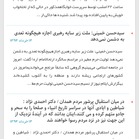
ساعت ۲۲ امشب توسط سرپرست خوابگاهمذکور در حالی که از تختخواب
خویش به پایین افتاده بود پیدا شد.شنیده ها حاکی از ...
سیدحسن خمینی: ملت زیر سایه رهبری اجازه هیچگونه تعدی
به دشمن نمی‌دهد
۱۴ خرداد ۱۳۹۴
سیدحسن خمینی: ملت زیر سایه رهبری اجازههیچگونه تعدی به دشمن
نمی‌دهد تولیت حرم مطهر در مراسم سالگرد ارتحالامام (ره) گفت: امروز
در جامعه اسلامی می‌بینیم گروهی که سابقاً مرتجع می‌خواندیمامروز در
کشورهای ارتجاعی ریشه دارند و منطقه را به آشوب کشیده‌اند
بهگزارش ایلام نیوز از نسیم سیدحسن خمینی تولیت حرم مط ...
در میان استقبال پرشور مردم همدان / دکتر احمدی نژاد :
شیاطین و ایادی آنها در سراسر تاریخ انبیاء و صلحا را به سحر و
جادو متهم کرده و می کنند،اینان بدانند که در آیندۀ نزدیک از
این جهت نیز در نزد مردم رسوا خواهند شد
۱۴ خرداد ۱۳۹۴
در میان استقبال پرشور مردم همدان / دکتر احمدی نژاد : شیاطین و