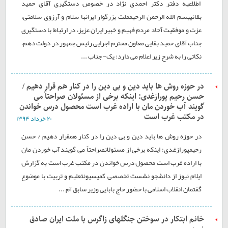
اطلاعیه دفتر دکتر احمدی نژاد در خصوص دستگیری آقای حمید
بقائیبسم الله الرحمن الرحیمملت بزرگوار ایرانبا سلام و آرزوی سلامتی،
عزت و موفقیت آحاد مردم فهیم و خبیر ایران عزیز، در ارتباط با دستگیری
جناب آقای حمید بقایی معاون محترم اجرایی رئیس جمهور در دولت دهم،
نکاتی را به شرح زیر اعلام می دارد: یک- جناب ...
در حوزه روش ها باید دین و بی دین را در کنار هم قرار دهیم /
حسن رحیم پورازغدی: اینکه برخی از مسئولان صراحتاً می
گویند آب خوردن مان با اراده غرب است محصول درس خواندن
در مکتب غرب است
۲۰ خرداد ۱۳۹۴
در حوزه روش ها باید دین و بی دین را در کنار همقرار دهیم / حسن
رحیمپورازغدی: اینکه برخی از مسئولانصراحتاً می گویند آب خوردن مان
با اراده غرب است محصول درس خواندن در مکتب غرب است به گزارش
ایلام نیوز از دانشجو نشست تخصصی کمیسیونتعلیم و تربیت با موضوع
گفتمان انقلاب اسلامی با حضور حاج بابایی وزیر سابق آم ...
خانم ابتکار در سوختن جنگلهای زاگرس با ملت ایران صادق