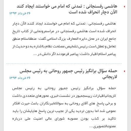
هاشمی رفسنجانی : تمدنی که امام می خواستند ایجاد کنند
الآن دچار انحراف شده است
۲۶ خرداد ۱۳۹۴
هاشمی رفسنجانی : تمدنی که امام می خواستند ایجاد کنند الآن دچار
انحراف شده است هاشمی رفسنجانی در مراسمرونمایی از کتاب تاریخ
جامع ایران در محل دایره المعارف بزرگ اسلامی گفت: منطقاسلام منطق
تعامل و تعقل است.رئیس تشخیص مصلحت نظام بااشاره به دو حدیث از
پیامبر اسلام اظهار داشت: پیامبر فرمودند اگر دانش در ...
حمله سؤال برانگیز رئیس جمهور روحانی به رئیس مجلس
لاریجانی
۲۶ خرداد ۱۳۹۴
حمله سؤال برانگیز رئیس جمهور روحانی به رئیس مجلس
لاریجانیاظهارات رییسجمهور در نشست خبری، محورهای متعددی داشت
و برخی پاسخ های آقای روحانی به سوالاتخبرنگاران باعث حیرت افکار
عمومی شد اما بدون تردید یکی از عجیب ترین پاسخ هایایشان را باید
تاکید بر کذب بودن مصوبه شورای عالی امنیت ملی درباره
ممنوعالتصویری ...