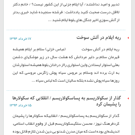
تدبیر و امید نداشتند/ آیا ایلام جزئی از این کشور نیست؟ / خانم دکتر
لااقل درست صحبت کنید یادداشت : فرشته سنجیده شاید خبری بدتر
از آتش سوزی اخیر جنگل های بلوط ایلام شنید ...
ریه ایلام در آتش سوخت
۱۷ خرداد ۱۳۹۴
ریه ایلام در آتش سوخت (عباس خزلی) سلام بر ایلام همیشه
قهرمان سلام بر دلیر مردانش که هشت سال در زیر موشکهای دشمن
بعثی استوار ایستادن واین استواری رااز درختان بلوط همیشه استوارشان
به ارث برده اند وسلام بر عروس سیاه پوش زاگرس عروسی که این
روزها سیاه پوش نشده بلکه سالیان است که لباس سیاه ...
گذار از سکولاریسم به پساسکولاریسم / انقلابی که سکولارها
را پشیمان کرد
۱۵ خرداد ۱۳۹۴
گذار از سکولاریسم به پساسکولاریسم / انقلابیکه سکولارها را پشیمان
کردفرهنگ نیوز/ محسن سلگیسکولاریسم قبل از وقوع انقلاب اسلامی،
اندیشه‌ای بوده است که میان مدرن شدنو بی دین شدن تلازم قائل بوده