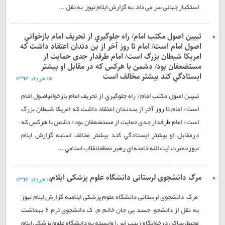
استکبار جهانی سر می داد.به گزارش ایلام نیوز به نقل ...
تبيين اصول مکتب امام/ راه جلوگيري از تحريف امام بازخواني
اصول امام است/ امام تا روز آخر از بن دندان اعتقاد داشت که
امريکا شيطان بزرگ است/ امام طرفدار جدی حمایت از
مستضعفان بود/ دشمن با هرکس که در مقابل او بيشتر
ايستادگي کند بيشتر مخالف است
۱۵ خرداد ۱۳۹۴
تبيين اصول مکتب امام/ راه جلوگيري از تحريف امام بازخوانياصول امام
است/ امام تا روز آخر از بندندان اعتقاد داشت که امريکا شيطان بزرگ
است/ امام طرفدار جدی حمایت از مستضعفان بود/ دشمن با هرکس که
درمقابل او بيشتر ايستادگي کند بيشتر مخالف استبه گزارش ایلام
نیوزحضرت آيت الله خامنه اي رهبر معظمانقلاب اسلامي ...
مرگ دانشجوی لرستانی دانشگاه علوم پزشکی ایلام
۱۵ خرداد ۱۳۹۴
مرگ دانشجوی لرستانی دانشگاه علوم پزشکی ایلامبه گزارش ایلام نیوز
به نقل از دانشجو، جسد بی جان خانم م. ک دانشجوی ترم ۶ بهداشت
محیط، ساکن درخوابگاه زینب (س) وابسته به دانشگاه علوم پزشکی ایلام