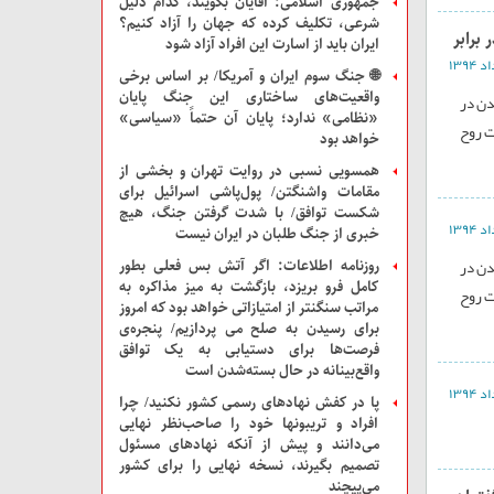
جمهوری اسلامی: آقایان بگویند، کدام دلیل
شرعی، تکلیف کرده که جهان را آزاد کنیم؟
برابر
ایران باید از اسارت این افراد آزاد شود
🌐 جنگ سوم ایران و آمریکا/ بر اساس برخی
واقعیت‌های ساختاری این جنگ پایان
دن در
«نظامی» ندارد؛ پایان آن حتماً «سیاسی»
ت روح
خواهد بود
همسویی نسبی در روایت تهران و بخشی از
مقامات واشنگتن/ پول‌پاشی اسرائیل برای
شکست توافق/ با شدت گرفتن جنگ، هیچ
خبری از جنگ طلبان در ایران نیست
دن در
روزنامه اطلاعات: اگر آتش بس فعلی بطور
کامل فرو بریزد، بازگشت به میز مذاکره به
ت روح
مراتب سنگنتر از امتیازاتی خواهد بود که امروز
برای رسیدن به صلح می پردازیم/ پنجره‌ی
فرصت‌ها برای دستیابی به یک توافق
واقع‌بینانه در حال بسته‌شدن است
پا در کفش نهادهای رسمی کشور نکنید/ چرا
افراد و تریبونها خود را صاحب‌نظر نهایی
می‌دانند و پیش از آنکه نهادهای مسئول
تصمیم بگیرند، نسخه نهایی را برای کشور
می‌پیچند