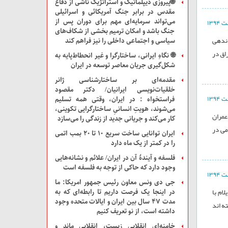
🌐پیروزی دیپلماتیک و استراتژیک ناشی از دفاع
مقدس در برابر جنگ آمریکائی و اسرائیلی
می‌تواند سرمایه‌ای مهم برای دوران پس از
جنگ باشد و امکان ترمیم بخشی از شکاف‌های
اندهی
سیاسی و اجتماعی داخلی را نیز فراهم کند
اق در
🌐 نگاهِ ایرانی، ساختارگرا و غیر انحطاط‌پایه به
شکل‌گیری جریان معاصر توسعه در ایران
مقدمه‌ای بر ساختارشناسی ژانر
خلقیات‌نویسی ایرانیان/ دکتر مقصود
فراستخواه : در ایران، وقتی همه تسلیم
می‌شوند، هویتِ انسانیِ ساختارگرایی تکوینی،
عمران
کار می‌کند و جریانی جدید از زندگی را می‌سازد
می در
ایران توانایی ساخت سریع ۱۰ تا ۲۰ بمب اتمی
را در کمتر از یک ماه دارد
فلسفه و آیندۀ آن در ایران/ علائم و نشانه‌هایی
وجود دارد که حاکی از توجه به فلسفه است
جی دی ونس معاون رئیس جمهور امریکا: ما
ام با
در اینجا یک فرصت داریم تا رابطه‌ای که به
مدت ۴۷ سال بین ایران و ایالات متحده وجود
ه اند
داشته است، از نو تعریف کنیم
خامنه‌ای انقلابی زیست، انقلابی ماند و