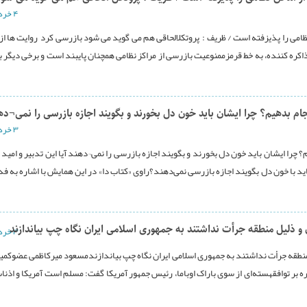
۴ خرداد ۱۳۹۴
نظامی را پذیزفته است / ظریف : پروتکلالحاقی هم می گوید می شود بازرسی کرد روایت ها ا
ره کننده، به خط قرمزممنوعیت بازرسی از مراکز نظامی همچنان پایبند است و برخی دیگر ب
جام بدهیم؟ چرا ایشان باید خون دل بخورند و بگویند اجازه بازرسی را نمی¬دهن
۳ خرداد ۱۳۹۴
م؟ چرا ایشان باید خون دل بخورند و بگویند اجازه بازرسی را نمی¬دهند آیا این تدبیر و امید
باید با خون دل بگویند اجازه بازرسی نمی‌دهند؟راوی «کتاب دا» در این همایش با اشاره به فد
و ذلیل منطقه جرأت نداشتند به جمهوری اسلامی ایران نگاه چپ بیاندازند
۳ خرداد ۱۳۹۴
منطقه جرأت نداشتند به جمهوری اسلامی ایران نگاه چپ بیاندازندمسعود میرکاظمی عضوکم
ر توافقهسته‌ای از سوی باراک اوباما،‌ رئیس جمهور آمریکا گفت: مسلم است آمریکا و اذناب