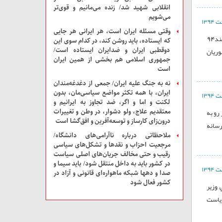
انقلابی شهید شد/ زنده می‌مانیم و قوی‌تر
می‌شویم
وقتی مسئله ایران است، هر ایرانی هر جایی
اسامی برخی کاندیداهای مجلس شورای اسلامی استان ایلام حوزه شمالیگفته می شود افراد ذیل خود را برای حضور در انتخابات مجلس شورای اسلامیاسفند94
که ایستاده، باید روشن کند، در کدام سوی این
دوقطبی ایران و ضدایران ایستاده است/
ریان
جمهوری اسلامی هم بخشی از همین ایران
است
نه به جنگ علیه ایران/ جمعی از دغدغه‌مندان
ایران، با همه تکثر مواضع سیاسی‌مان، بدون
لکنت و اما و اگر، ضد تجاوز به ایرانیم و
رو به
معتقدیم علاج، ولو دشوار، در وطن و تغییرات
درون‌زای کارساز و توسعه‌آفرین و افق‌گشا است
رسانه
ملاحظاتی درباره ناآرامی‌های دانشگاه/
مرجعیت احزاب و نقدها و تشکل‌های سیاسی
رقیب و حتی مخالف جریان‌های اصلی سیاست
در کشور باید به داخل منتقل شود/ باید سیما و
صدا و دهها شبکه ماهواره‌ای قانونی و آزاد در
کشور فعال شود
سايت بصيرت در گزارشي که از تغيير و تحولات آتي کابينه حسن روحاني منتشر کرده از احتمال معرفي محمد فروزنده به جاي عبدالرضا رحماني فضلي٬ وزير
رياست