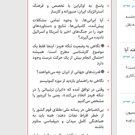
پاسخ به اوکراین با تخصص و فرهنگ
استراتژیک ایران/ صبورانه و کارساز
زجلسه
آیا ایرانی‌ها، با وجود تمامی مشکلات
ه نقل
پیش‌آمده، کامیابی‌ها، نتایج و دستاوردهای
خود را در جنگ‌های اخیر با آمریکا و اسرائیل
نادیده می‌گیرند؟
🌐 نگاهی به وضعیت تنگه هرمز/ اینجا فقط یک
د آیا
موضوع کارشناسی مطرح است/ همیشه
احتمال انجام بیش از یک حرکت درست وجود
دارد
 است؟
🌐 قدرت‌های جهانی از ایران چه می‌خواهند؟
اکاری
نگاهی به راهنمای بازدید از موزه‌ کمونیسم
وقتی در توافق آمده که «ایران ترتیباتی را در
تنگه هرمز اتخاذ می‌کند»، یعنی ما کریدور را
مشخص می‌کنیم
بی‌انضباطی در رسانه ملی/عقلای قوم کشور را
یسیون
از خطر افراط نجات دهند/ همه باید به
 اوبه
هماهنگی کامل میدان و دیپلماسی متلزم
باشند