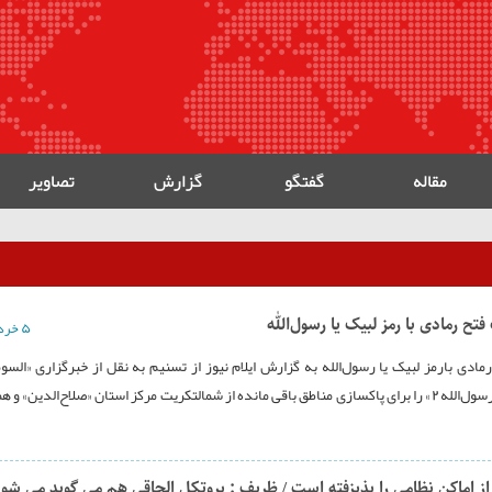
مقاله
گفتگو
گزارش
تصاویر
ح رمادی با رمز لبیک یا رسول‌الله
۵ خرداد ۱۳۹۴
دی بارمز لبیک یا رسول‌الله به گزارش ایلام نیوز از تسنیم به نقل از خبرگزاری «السوم
نیروهای داوطلب مردمی عراق روزگذشته عملیات «لبیک یا رسول‌الله 2» را برای پاکسازی مناطق باقی مانده از شمالتکریت مرکز استان «صلاح‌الدین
از اماکن نظامی را پذیزفته است / ظریف : پروتکل الحاقی هم می گوید می شو