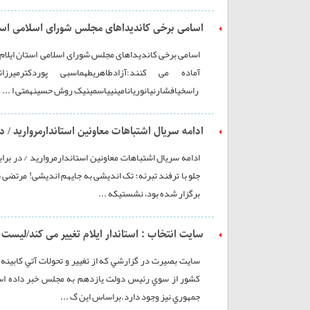
اسامی برخی کاندیداهای مجلس شورای اسلامی استا
آماده می کنند:آزادطاهریطهماسبی پوردکترمیرزا
راسخیافشارنیانوریانامینییاسمینیک روش حسینهمتی ا ...
ادامه سریال اشتباهات معاونین استاندارمروارید / د
ادامه سریال اشتباهات معاونین استاندارمروارید / در برابر
جلو با ترفند تبرئه؛ تک اندیشی به جایهم اندیشی! مرت
برگزار شده بود، نشستیکه ...
سایت انتخاب : استاندار ایلام تغییر می کند/لیست
کشور از سوي رئيس دولت يازدهم به مجلس خبر داده است
جمهوري نيز وجود دارد.براساس اين گ ...