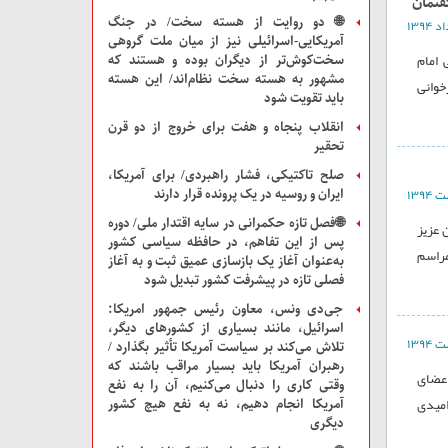
فتمان
🌐 دو روایت از هسته سخت/ در جنگ
آمریکایی-اسرائیلی نیز از میان ملت‌ گروهی
 امام
سخت‌کوش‌تر از دیگران بوده و هستند که
مشهور به هسته سخت نظام‌اند/ این هسته
خوانی
باید تقویت شود
انقلاب پنجاه و هفت برای خروج از دو قرن
تحقیر
صلح تاکتیکی، فشار راهبردی/ برای آمریکا،
ایران و روسیه در یک پرونده قرار دارند
🌐فصل تازه حکمرانی در سایه اقتدار ملی/ دوره
 عزیز
پس از این تفاهم، در حافظه سیاسی کشور
مراسم
به‌عنوان آغاز یک بازسازی عمیق ثبت و به آغاز
فصلی تازه در پیشرفت کشور تبدیل شود
جی‌دی ونس، معاون رئیس جمهور امریکا:
اسرائیل، مانند بسیاری از کشور‌های دیگر،
تلاش می‌کند بر سیاست آمریکا تأثیر بگذارد /
رهبران آمریکا باید بسیار مراقب باشند که
اعضای
وقتی کاری را دنبال می‌کنیم، آن را به نفع
امیدی
آمریکا انجام دهیم، نه به نفع هیچ کشور
دیگری