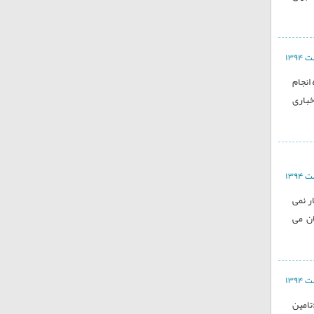
انجام
خباری
ر نمی
ان می
تامین