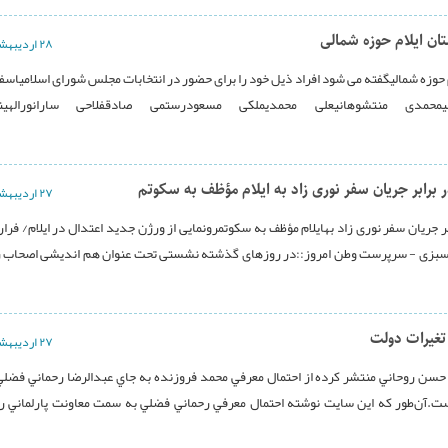
ن ایلام حوزه شمالی
۲۸ ارديبهشت ۱۳۹۴
ئیمحمدی منتشوهانیعلی محمدیملکی مسعودرستمی صادقفلاحی سارانورالهینو
ر برابر جریان سفر نوری زاد به ایلام مؤظف به سکوتم
۲۷ ارديبهشت ۱۳۹۴
 جریان سفر نوری زاد بهایلام مؤظف به سکوتمرونمایی از ورژن جدید اعتدال در ایلام/ فرار 
ضی سبزی - سرپرست وطن امروز::در روزهای گذشته نشستی تحت عنوان هم اندیشی اصحاب 
 تغیرات دولت
۲۷ ارديبهشت ۱۳۹۴
.آن‌طور که اين سايت نوشته احتمال معرفي رحماني فضلي به سمت معاونت پارلماني 