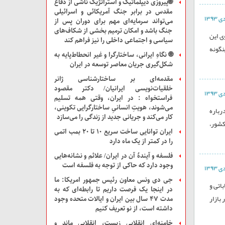
🌐پیروزی دیپلماتیک و استراتژیک ناشی از دفاع
مقدس در برابر جنگ آمریکائی و اسرائیلی
می‌تواند سرمایه‌ای مهم برای دوران پس از
جنگ باشد و امکان ترمیم بخشی از شکاف‌های
ی این
سیاسی و اجتماعی داخلی را نیز فراهم کند
نگونه
🌐 نگاهِ ایرانی، ساختارگرا و غیر انحطاط‌پایه به
شکل‌گیری جریان معاصر توسعه در ایران
مقدمه‌ای بر ساختارشناسی ژانر
خلقیات‌نویسی ایرانیان/ دکتر مقصود
فراستخواه : در ایران، وقتی همه تسلیم
می‌شوند، هویتِ انسانیِ ساختارگرایی تکوینی،
ل درباره
کار می‌کند و جریانی جدید از زندگی را می‌سازد
 کشور،
ایران توانایی ساخت سریع ۱۰ تا ۲۰ بمب اتمی
را در کمتر از یک ماه دارد
فلسفه و آیندۀ آن در ایران/ علائم و نشانه‌هایی
وجود دارد که حاکی از توجه به فلسفه است
جی دی ونس معاون رئیس جمهور امریکا: ما
باتی و
در اینجا یک فرصت داریم تا رابطه‌ای که به
بازار
مدت ۴۷ سال بین ایران و ایالات متحده وجود
داشته است، از نو تعریف کنیم
خامنه‌ای انقلابی زیست، انقلابی ماند و