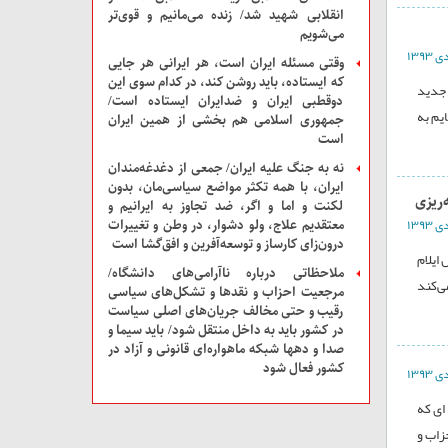
انقلابی شهید شد/ زنده می‌مانیم و قوی‌تر
می‌شویم
وقتی مسئله ایران است، هر ایرانی هر جایی
که ایستاده، باید روشن کند، در کدام سوی این
 جدید
دوقطبی ایران و ضدایران ایستاده است/
پرورش را به آقای هاشمی دادم 9 سال است پایم به
جمهوری اسلامی هم بخشی از همین ایران
است
نه به جنگ علیه ایران/ جمعی از دغدغه‌مندان
ایران، با همه تکثر مواضع سیاسی‌مان، بدون
‌ریزی
لکنت و اما و اگر، ضد تجاوز به ایرانیم و
معتقدیم علاج، ولو دشوار، در وطن و تغییرات
درون‌زای کارساز و توسعه‌آفرین و افق‌گشا است
 ایلام
ملاحظاتی درباره ناآرامی‌های دانشگاه/
ی‌کند
مرجعیت احزاب و نقدها و تشکل‌های سیاسی
رقیب و حتی مخالف جریان‌های اصلی سیاست
در کشور باید به داخل منتقل شود/ باید سیما و
صدا و دهها شبکه ماهواره‌ای قانونی و آزاد در
کشور فعال شود
امه ای که
زاب و