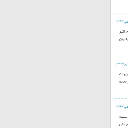
 اکبر
 بیان
ییرات
رسانه
 شنبه
 عالی