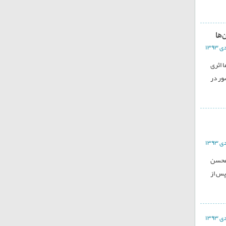
‌ها
 اثری
ور در
یم، محسن
بودند و پس از