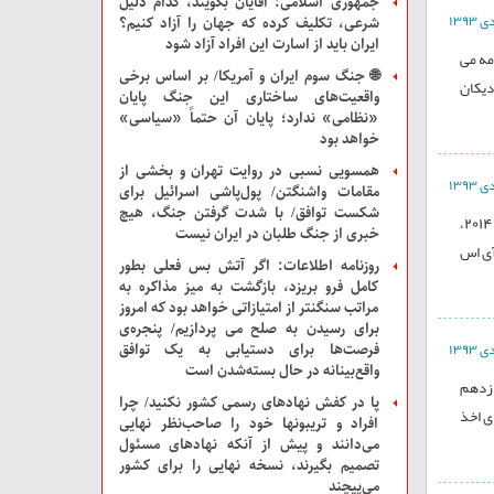
جمهوری اسلامی: آقایان بگویند، کدام دلیل
شرعی، تکلیف کرده که جهان را آزاد کنیم؟
ایران باید از اسارت این افراد آزاد شود
مه می
🌐 جنگ سوم ایران و آمریکا/ بر اساس برخی
دیکان
واقعیت‌های ساختاری این جنگ پایان
«نظامی» ندارد؛ پایان آن حتماً «سیاسی»
خواهد بود
همسویی نسبی در روایت تهران و بخشی از
مقامات واشنگتن/ پول‌پاشی اسرائیل برای
شکست توافق/ با شدت گرفتن جنگ، هیچ
کاهش فاحش میزان تولیدات علمی ایران در سال 2014 جعفر مهراد استاد دانشگاه شیراز، با اشاره به آمار تولید علم کشورمان در سال 2014،
خبری از جنگ طلبان در ایران نیست
ن به آی اس
روزنامه اطلاعات: اگر آتش بس فعلی بطور
کامل فرو بریزد، بازگشت به میز مذاکره به
مراتب سنگنتر از امتیازاتی خواهد بود که امروز
برای رسیدن به صلح می پردازیم/ پنجره‌ی
فرصت‌ها برای دستیابی به یک توافق
واقع‌بینانه در حال بسته‌شدن است
ازدهم
پا در کفش نهادهای رسمی کشور نکنید/ چرا
ی اخذ
افراد و تریبونها خود را صاحب‌نظر نهایی
می‌دانند و پیش از آنکه نهادهای مسئول
تصمیم بگیرند، نسخه نهایی را برای کشور
می‌پیچند