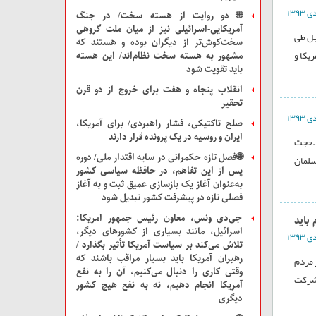
🌐 دو روایت از هسته سخت/ در جنگ
آمریکایی-اسرائیلی نیز از میان ملت‌ گروهی
بل طی
سخت‌کوش‌تر از دیگران بوده و هستند که
یکا و
مشهور به هسته سخت نظام‌اند/ این هسته
باید تقویت شود
انقلاب پنجاه و هفت برای خروج از دو قرن
تحقیر
صلح تاکتیکی، فشار راهبردی/ برای آمریکا،
ایران و روسیه در یک پرونده قرار دارند
د.حجت
🌐فصل تازه حکمرانی در سایه اقتدار ملی/ دوره
سلمان
پس از این تفاهم، در حافظه سیاسی کشور
به‌عنوان آغاز یک بازسازی عمیق ثبت و به آغاز
فصلی تازه در پیشرفت کشور تبدیل شود
جی‌دی ونس، معاون رئیس جمهور امریکا:
یماه/ استاندار ایلام باید
اسرائیل، مانند بسیاری از کشور‌های دیگر،
تلاش می‌کند بر سیاست آمریکا تأثیر بگذارد /
رهبران آمریکا باید بسیار مراقب باشند که
ه شکل رسمی از مردم
وقتی کاری را دنبال می‌کنیم، آن را به نفع
خطبه های نماز جمعه هفته اخیر12/10/93 از عدم شرکت
آمریکا انجام دهیم، نه به نفع هیچ کشور
دیگری