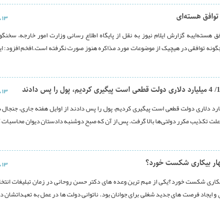
توافق هسته‌ای
۱۳ دی ۱۳۹۳
ته‌ایبه گزارش ایلام نیوز به نقل از پایگاه اطلاع رسانی وزارت امور خارجه، سخنگو
ونه توافقی در هیچیک از موضوعات مورد مذاکره هنوز صورت نگرفته است.افخم افزود: ای
۱۳ دی ۱۳۹۳
اج با اعتراض به تحریف سخنانش:تخلف 1/ 4 میلیارد دلاری دولت قطعی است پیگیری کردیم، پول را پس دادند از اوایل هفته جاری، جنجا
 ملی به علت تکذیب مکرر دولتی‌ها بالا گرفت. پس از آن که صبح دوشنبه دادستان دیوان محاسبات
۱۳ دی ۱۳۹۳
ر مهار بیکاری شکست خورد؟یکی از مهم ترین وعده های دکتر حسن روحانی در زمان تبلیغات انتخا
 و ایجاد فرصت های جدید شغلی برای جوانان بود. ناتوانی دولت ها در عمل به تعهداتشان در 