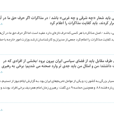
 باید شعار «چه شرقی و چه غربی» باشد / در مذاکرات اگر حرف حق ما در آن
ار کردند، باید کفایت مذاکرات را اعلام کرد
۱۰ دی ۱۳۹۳
 باشد / اصل مذاکره با هر کسی که حرف تازه‌ای دارد مفید است اما اگر حرف حق ما در آن‌ها
ید کفایت مذاکرات را اعلام کرد جمعی از مدیران و کار‌شناسان ارشد وزارت امور خارجه با حض
ن طرف مقابل باید از فضای سیاسی ایران بیرون برود /بخشی از افرادی که در
ه دست داشتند/ من و امثال من باید جدی تر وارد صحنه می شدیم/ برخی به رهبری
۱۰ دی ۱۳۹۳
ص مصلحت نظام گفت: فتنه ۸۸ خسارات بسیار بزرگی به کشور زد و یکی از عوامل تحریم‌های ایران بود.به گزارش ایلام نیوز از تسن
رضایی با حضور در برنامه متن-حاشیه شبکه سوم سیما، درباره فتنه 88 و همچنین حماسه 9 دی گفت: رهبری زمان امام همردیف برخی افراد 
۱۰ دی ۱۳۹۳