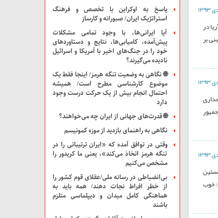
پاسخ به اوکراین با تخصص و فرهنگ
استراتژیک ایران/ صبورانه و کارساز
یا در
آیا ایرانی‌ها، با وجود تمامی مشکلات
نی بر
پیش‌آمده، کامیابی‌ها، نتایج و دستاوردهای
خود را در جنگ‌های اخیر با آمریکا و اسرائیل
نادیده می‌گیرند؟
🌐 نگاهی به وضعیت تنگه هرمز/ اینجا فقط یک
موضوع کارشناسی مطرح است/ همیشه
احتمال انجام بیش از یک حرکت درست وجود
مداری
دارد
جمهور
🌐 قدرت‌های جهانی از ایران چه می‌خواهند؟
نگاهی به راهنمای بازدید از موزه‌ کمونیسم
وقتی در توافق آمده که «ایران ترتیباتی را در
تنگه هرمز اتخاذ می‌کند»، یعنی ما کریدور را
مشخص می‌کنیم
خستین
بی‌انضباطی در رسانه ملی/عقلای قوم کشور را
: خوب
از خطر افراط نجات دهند/ همه باید به
هماهنگی کامل میدان و دیپلماسی متلزم
باشند