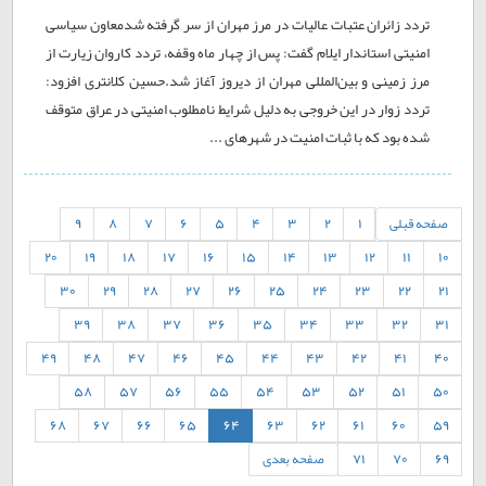
تردد زائران عتبات عالیات در مرز مهران از سر گرفته شدمعاون سیاسی
امنیتی استاندار ایلام گفت: پس از چهار ماه وقفه، تردد کاروان زیارت از
مرز زمینی و بین‌المللی مهران از دیروز آغاز شد.حسین کلانتری افزود:
تردد زوار در این خروجی به دلیل شرایط نامطلوب امنیتی در عراق متوقف
شده بود که با ثبات امنیت در شهرهای ...
صفحه قبلی
1
2
3
4
5
6
7
8
9
20
19
18
17
16
15
14
13
12
11
10
30
29
28
27
26
25
24
23
22
21
39
38
37
36
35
34
33
32
31
49
48
47
46
45
44
43
42
41
40
58
57
56
55
54
53
52
51
50
68
67
66
65
64
63
62
61
60
59
69
70
71
صفحه بعدی