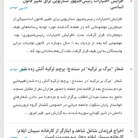
افزایش اختیارات رئیس‌جمهور سناریویی برای تغییر قانون
اساسی
۱۹ مهر ۱۳۹۳
افزایش اختیارات رئیس‌جمهور سناریویی برای تغییر قانون اساسییكی از
مهم‌ترین موضوعاتی كه در هفته گذشته مورد توجه رسانه‌های طیف
دوم‌خرداد قرار گرفت، بحث «افزایش اختیارات رئیس‌جمهوری‌» بود؛
موضوعی كه بعد از نزدیك به ۱۰ سال دوباره در كانون توجهات برخی
وابستگان به این طیف قرار گرفت.علت آن هم سخنانی بود كه ...
شعار "مرگ بر ترکیه"در سنندج/ پرچم ترکیه آتش زده شد
۱۹ مهر ۱۳۹۳
شعار "مرگ بر ترکیه"در سنندج/ پرچم ترکیه آتش زده شدراهپيمايي
مردم سنندج بعد از اقامه نماز جمعه با حضور هزاران نفر از مقابل مسجد
جامع به سمت ميدان انقلاب برگزار شد و مردم با سر دادن شعارهاي
خواستار پايان سكوت جامعه جهاني در خصوص كشتار گروه تروريستي
داعش در شهر كوباني سوريه شدند.به گزارش مهر، ظهر امروز ...
اخراج فرزندان شاغل شاهد و ایثارگر از کارخانه سیمان ایلام/
کارخانه سیمان ایلام دچار سو مدیریت است