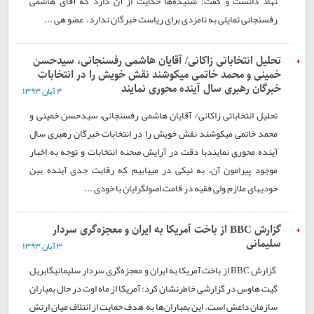
نهاد دانست و گفت: شنیده‌ها حکایت از آن دارد که آقای هاشمی
رفسنجانی تمایلی به نامزدی برای ریاست خبرگان ندارد. عضو هی ...
تحلیل انتخاباتی زاکانی/ آقایان هاشمی رفسنجانی، سیدحسن
خمینی و محمد خاتمی می‎کوشند نقش خویش را در انتخابات
خبرگان رهبری سال آینده محوری نمایند
۴ آبان ۱۳۹۳
تحلیل انتخاباتی زاکانی/ آقایان هاشمی رفسنجانی، سیدحسن خمینی و
محمد خاتمی می‎کوشند نقش خویش را در انتخابات خبرگان رهبری سال
آینده محوری نمایندبا دقت در آرایش صحنه انتخابات و توجه به اخبار
موجود پیرامون آن، به نیکی در می‎یابیم که رقابت جدی آینده بین
خودی‎‎های ملازم ولی فقیه در قامت اصولگرایان با خودی‎ ...
گزارش BBC از باخت آمریکا به ایران و معجزه‌گری سردار
سلیمانی
۳ آبان ۱۳۹۳
گزارش BBC از باخت آمریکا به ایران و معجزه‌گری سردار سلیمانیگابریل
گیت‌ هاوس در گزارشی خاطرنشان کرد: آمریکا از ماه اوت در حال بمباران
سازمان داعش است. این بمباران‌ها به هدف حمایت از ائتلاف میان ارتش