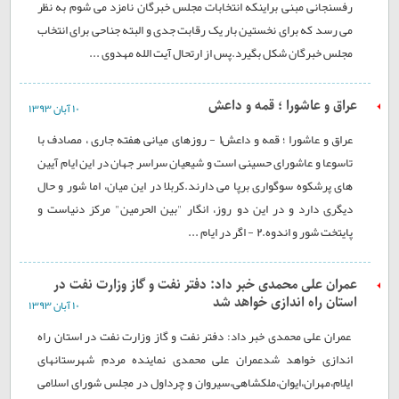
رفسنجانی مبنی براینکه انتخابات مجلس خبرگان نامزد می شوم به نظر
می رسد که برای نخستین بار یک رقابت جدی و البته جناحی برای انتخاب
مجلس خبرگان شکل بگیرد.پس از ارتحال آیت الله مهدوی ...
عراق و عاشورا ؛ قمه و داعش
۱۰ آبان ۱۳۹۳
عراق و عاشورا ؛ قمه و داعش1 - روزهای میانی هفته جاری ، مصادف با
تاسوعا و عاشورای حسینی است و شیعیان سراسر جهان در این ایام آیین
های پرشکوه سوگواری برپا می دارند.کربلا در این میان، اما شور و حال
دیگری دارد و در این دو روز، انگار "بین الحرمین" مرکز دنیاست و
پایتخت شور و اندوه.2 - اگر در ایام ...
عمران علی محمدی خبر داد: دفتر نفت و گاز وزارت نفت در
استان راه اندازی خواهد شد
۱۰ آبان ۱۳۹۳
عمران علی محمدی خبر داد: دفتر نفت و گاز وزارت نفت در استان راه
اندازی خواهد شدعمران علی محمدی نماینده مردم شهرستانهای
ایلام،مهران،ایوان،ملکشاهی،سیروان و چرداول در مجلس شورای اسلامی