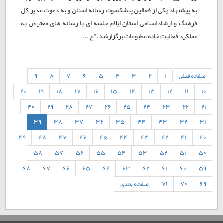
به پیشنهاد یکی از فعالین پیشکسوت رسانه استان و به دعوت مدیر کل
فرهنگ و ارشاداسلامی استان ایلام جلسه ای با رسانه های معترض به
عملکرد فعالیت خانه مطبوعات برگزارشد."ع ...
صفحه قبلی
1
2
3
4
5
6
7
8
9
20
19
18
17
16
15
14
13
12
11
10
30
29
28
27
26
25
24
23
22
21
39
38
37
36
35
34
33
32
31
49
48
47
46
45
44
43
42
41
40
58
57
56
55
54
53
52
51
50
68
67
66
65
64
63
62
61
60
59
69
70
71
صفحه بعدی