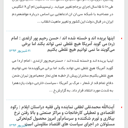
طی 10 تا 15سال اجرای برجام تغيير مییابد. رئيسپيشين ام آی 6 انگليس
در مصاحبه با شبکه سی ان ان ادعاهایی بی اساس درباره مواضعمردم
ایران در قبال دولت این کشور و تغيير ماهيت انقلاب ...
اینها بریده اند و خسته شده اند / حسن رحیم پور ازغدی : امام
(ره) می گوید آمریکا هیچ غلطی نمی تواند بکند اما برخی
می‌گویند ما نمی توانیم هیچ غلطی بکنیم
۲۱ شهريور ۱۳۹۴
اینها بریده اند و خسته شده اند / حسنرحیم پور ازغدی : امام (ره) می
گوید آمریکا هیچ غلطی نمی تواند بکند اما برخی می‌گویندما نمی توانیم
هیچ غلطی بکنیم سخنران پیش از خطبه های نماز جمعهامروز تهران ضمن
دفاع تمام قد از شعار « مرگ بر آمریکا » سیاست خارجی دولت یازدهمرا
به شدت مورد انتقاد قرار داد. به گزارش خ ...
آیت‌الله محمد‌نقی لطفی نماینده ولی فقیه دراستان ایلام : رکود
اقتصادی و تعطیلی کارخانجات و مراکز صنعتی و بالا رفتن نرخ
بیکاری و تورم شکننده و سرسام‌آور امروز محصول کم‌تحرکی
مسئولان در اجرای سیاست های اقتصاد مقاومتی است
۲۱ شهريور ۱۳۹۴