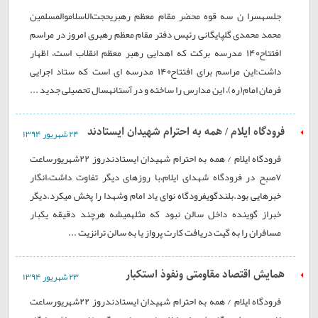
جلسهسرا ن سه قوه محضر مقام معظم رهبریحجت‌الاسلاموالمسلمین
محمد محمدی گلپایگانی رئیس دفتر مقام معظم رهبری امروز در مراسم
افتتاح140 مدرسه برکت که اهدایی رهبر معظم انقلاب است، اظهار
داشت:این مراسم برای افتتاح140 مدرسه ‌ای است که ستاد اجرایی
فرمان امام(ره)، این مدارس را ساخته و در آستانهسال تحصیلی جدید ...
فرودگاه ایلام / همه به احترام شهیدان ایستادند
۲۴ شهريور ۱۳۹۴
فرودگاه ایلام / همه به احترام شهیدان ایستادندروز ۲۲شهریورساعت
۷صبح در فرودگاه شهدای ایلام،با روزهای دیگر تفاوت داشت،انگار
خبرهایی بود.بلندگویفرودگاه نوای یاد امام وشهدا را پخش میکرد.دیگر
خبراز گوینده داخل سالن نبود که مثلهمیشه هرچند دقیقه یکبار
مسافران را به گیت دریافت کارت پرواز یا به سالن ترانزیت ...
همایش اقتصاد مقاومتی ونفوذ استکبار
۲۳ شهريور ۱۳۹۴
فرودگاه ایلام / همه به احترام شهیدان ایستادندروز ۲۲شهریورساعت