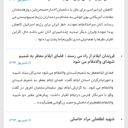
کاهش ایرانهراسی برای ملل یا دشمنان؟خدارحمسحریاین روزهاسخنان
مقامات آمریکائی بوی خوشی به مشام سردمداران رژیم صهیونیستی می
رساند.آنان صراحتااعلام نمودند خطر ایران برای رژیم اسرائیل کاهش
پیدا نموده وایران دیگر تهدید چندانیبرای آنان نمی باشد.حال اگراین
اظهار نظرها را هم خیلی جدی نگیریم اما پشت پرده توا ...
فرزندان ایلام از راه می رسند : فضای ايلام معطر به شميم
شهدای والامقام می شود
۱۸ شهريور ۱۳۹۴
فضای ايلاممعطر به شميم شهدای والامقام می شود مديرکل بنياد شهيد
و امورايثارگران استان ايلام گفت: فضای ايلام معطر به شميم شهدای
والامقام می شود. به گزارش ایلام نیوز سليمانرستميان امروز در گفت
وگو با خبرنگار فارس درایلام اظهار داشت: پيکرهای مطهر دو شهيد
والامقام لطفعلیمرادحاصلی و حميد زرگوشی هفتهآینده ...
شهید لطفعلی مراد حاصلی
۱۷ شهريور ۱۳۹۴