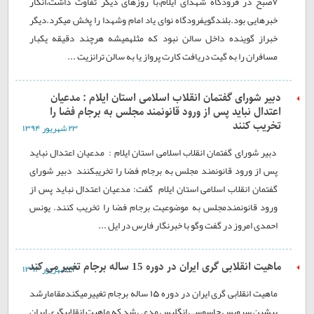
۷صبح در فرودگاه شهدای ایلام،با روزهای دیگر تفاوت داشت،انگار
خبرهایی بود.بلندگویفرودگاه نوای یاد امام وشهدا را پخش میکرد.دیگر
خبراز گوینده داخل سالن نبود که مثلهمیشه هرچند دقیقه یکبار
مسافران را به گیت دریافت کارت پرواز یا به سالن ترانزیت ...
دبير شورای گفتمان انقلاب اسلامی استان ایلام : مدعيان
اعتدال نبايد پس از ورود قانونمند مجلس به برجام فضا را
تخريب کنند
۲۳ شهريور ۱۳۹۴
دبير شورای گفتمان انقلاب اسلامی استان ایلام : مدعيان اعتدال نبايد
پس از ورود قانونمند مجلس به برجام فضا را تخريبکنند دبير شورای
گفتمان انقلاب اسلامی استان ایلام گفت: مدعيان اعتدال نبايد پس از
ورود قانونمندمجلس به موضوعيت برجام فضا را تخريب کنند. یونس
احمدی امروز در گفت وگو با خبرنگار فارس در ایل ...
ماهيت انقلابی گری ايران در دوره 15 ساله برجام تغيير می کند
۲۳ شهريور ۱۳۹۴
ماهيت انقلابی گری ايران در دوره 15 ساله برجام تغييرمیکندمقامارشد
پيشين سرویس جاسوسی انگليس مدعی شد که ماهيت انقلابيگری ایران