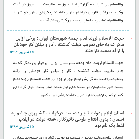
والامقام می شود. به گزارش ایلام نیوز سليمانرستميان امروز در گفت
وگو با خبرنگار فارس درایلام اظهار داشت: پيکرهای مطهر دو شهيد
والامقام لطفعلیمرادحاصلی و حميد زرگوشی هفتهآینده ...
حجت الاسلام لروند امام جمعه شهرستان ایوان : برخی ازاین
تذکر که به جای تخریب دولت گذشته ، کار و بیلان کار خودتان
را ارائه بدهید ناراحتند
۱۵ شهريور ۱۳۹۴
حجت الاسلام لروند امام جمعه شهرستان ایوان : برخیازاین تذکر که به
جای تخریب دولت گذشته ، کار و بیلان کار خودتان را ارائه
بدهیدناراحتند به گزارش ایلام نیوز از جوی زر حجت الاسلام لروند امام
جمعه شهرستانایوان در خطبه های این هفته نماز جمعه اظهار کرد : ای
کسانیکه ایمان اوردهاید تقوی داشته باشید و محکم و ...
استان ایلام ودولت تدیبر / صنعت درخواب ، کشاورزی چشم به
آسمان : بدون افتتاح طرحی تاثیرگذار، هفته دولت در ایلام،
فقط یک نام بود
۱۵ شهريور ۱۳۹۴
استان ایلام ودولت تدیبر / صنعت درخواب ، کشاورزی چشم بهآسمان :