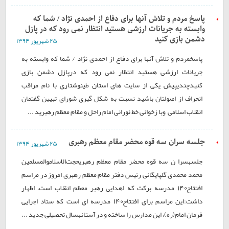
پاسخ مردم و تلاش آنها برای دفاع از احمدی نژاد / شما که
وابسته به جریانات ارزشی هستید انتظار نمی رود که در پازل
دشمن بازی کنید
۲۵ شهريور ۱۳۹۴
پاسخمردم و تلاش آنها برای دفاع از احمدی نژاد / شما که وابسته به
جریانات ارزشی هستید انتظار نمی رود که درپازل دشمن بازی
کنیدچندیپیش یکی از سایت های استان طینوشتاری با نام مراقب
انحراف از اصولتان باشید نسبت به شکل گیری شورای تبیین گفتمان
انقلاب اسلامی وبا زخوانی خط نورانی امام راحل و مقام معظم رهبرید ...
جلسه سران سه قوه محضر مقام معظم رهبری
۲۵ شهريور ۱۳۹۴
جلسهسرا ن سه قوه محضر مقام معظم رهبریحجت‌الاسلاموالمسلمین
محمد محمدی گلپایگانی رئیس دفتر مقام معظم رهبری امروز در مراسم
افتتاح140 مدرسه برکت که اهدایی رهبر معظم انقلاب است، اظهار
داشت:این مراسم برای افتتاح140 مدرسه ‌ای است که ستاد اجرایی
فرمان امام(ره)، این مدارس را ساخته و در آستانهسال تحصیلی جدید ...