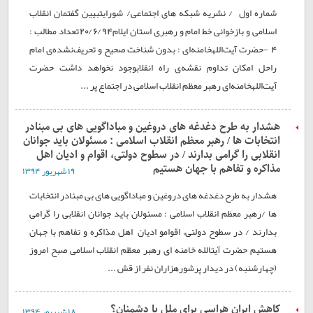
شماره اول / نشریه شبکه های اجتماعی/ شورایتبیین گفتمان انقلاب
اسلامی و بازخوانی خط امام و رهبری استان ایلام20/6/94تعداد مطالب :
4 -حضرت آیت‌اللهخامنه‌ای : بدون شناخت صحیح و تحریف‌نشده‌ی امام
راحل امکان تداوم نقشه‌ی راه انقلابوجود نخواهد داشت حضرت
آیت‌اللهخامنه‌ای رهبر معظم انقلاب اسلامی در اجتماع پر ...
هشدار به طرح دغدغه های دروغین و مباداگویی های بی مبنادر
انتخابات ها / رهبر معظم انقلاب اسلامی : مسئولان باید جوانان
انقلابی را گرامی بدارند / در سطوح دولتی، اقوام و ادیان اهل
مذاکره و تفاهم با جهان هستیم
۱۹ شهريور ۱۳۹۴
هشدار به طرح دغدغه های دروغین و مباداگویی های بی مبنادر انتخابات
ها /رهبر معظم انقلاب اسلامی : مسئولان باید جوانان انقلابی را گرامی
بدارند / در سطوح دولتی، اقوامو ادیان اهل مذاکره و تفاهم با جهان
هستیم حضرت آیتالله خامنه ای رهبر معظم انقلاب اسلامی صبح امروز
(چهارشنبه) در دیدار پرشورهزاران نفر از قش ...
کاهش ایران هراسی برای ملل یا دشمنان؟
۱۸ شهريور ۱۳۹۴