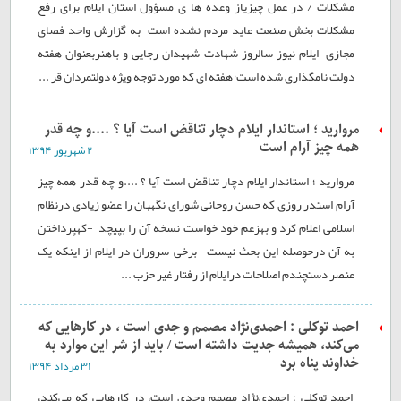
مشکلات / در عمل چیزیاز وعده ها ی مسؤول استان ایلام برای رفع
مشکلات بخش صنعت عاید مردم نشده است به گزارش واحد فصای
مجازی ایلام نیوز سالروز شهادت شهيدان رجایی و باهنربعنوان هفته
دولت نامگذاری شده است٬ هفته ای که مورد توجه ویژه دولتمردان قر ...
مروارید ؛ استاندار ایلام دچار تناقض است آیا ؟ ....و چه قدر
همه چیز آرام است
۲ شهريور ۱۳۹۴
مروارید ؛ استاندار ایلام دچار تناقض است آیا ؟ ....و چه قدر همه چیز
آرام استدر روزی که حسن روحانی شورای نگهبان را عضو زیادی درنظام
اسلامی اعلام کرد و بهزعم خود خواست نسخه آن را بپیچد -کهپرداختن
به آن درحوصله این بحث نیست- برخی سروران در ایلام از اینکه یک
عنصر دستچندم اصلاحات درایلام از رفتار غیر حزب ...
احمد توکلی : احمدی‌نژاد مصمم و جدی است ، در کارهایی که
می‌کند، همیشه جدیت داشته است / باید از شر این موارد به
خداوند پناه برد
۳۱ مرداد ۱۳۹۴
احمد توکلی : احمدی‌نژاد مصمم وجدی است، در کارهایی که می‌کند،