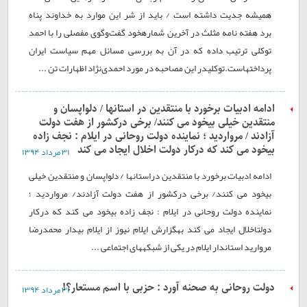
همیشه جدیت داشته است / باید از شر این موارد به خداوند پناه
برد هفته نامه مثلث در آخرین شمارهخود گفت‌وگوی مفصلی را با احمد
توکلی ترتیب داده که در آن به بررسی مسائل مهم سیاست ایران
پرداختهاست.توکلیدر این مصاحبه در مورد احمدی‌نژاد اظهارات تن ...
ادامه ادبیات برخورد با منتقدین در استانها / دلواپسان و
منتقدین خیلی بیخود می کنند/ برخی درکشور از هفت دولت
آزادند / مرواردید ؛ نماینده دولت روحانی در ایلام : نجف زاده
بیخود می کند که درکار دولت اخلال ایجاد می کند
۳۱ مرداد ۱۳۹۴
ادامه ادبیات برخورد با منتقدین دراستانها / دلواپسان و منتقدین خیلی
بیخود می کنند/ برخی درکشور از هفت دولت آزادند/ مرواردید ؛
نماینده دولت روحانی در ایلام : نجف زاده بیخود می کند که درکار
دولتاخلال ایجاد می کند بهگزارش ایلام نیوز از ایلام بیدار محمدرضا
مروارید استاندار ایلام در یکی از شبکههای اجتماعی ...
دولت روحانی به صحنه آورد : حزبی با اسم مستعار؟!
۳۱ مرداد ۱۳۹۴