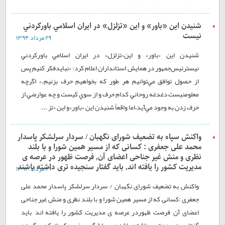
شنيدن اين «باور» و اين «تزلزل» در ايران اسلامي باوركردني
نيست
۲۹ مرداد ۱۳۹۴
شنيدن اين «باور» و اين«تزلزل» در ايران اسلامي باوركردني
نيسترئيس‌جمهور در همايش استانداران اعلام كرد: «نبايدفكر كنيم پس
از حصول توافق مي‌توانيم هر طور كه بخواهيم حرف بزنيم.» اگرچه
معلومنيست دغدغه روحاني كدام حرف و از سوي كيست و چه عوارضي از
حرف زدن به وجود مي‌آيد،اما واقعاً شنيدن اين «باور»و اين «تز ...
واکنش سپاه به تضعیف شورای نگهبان / سردار سرلشکر پاسدار
محمد علی جعفری : کسانی که از مسير همين شورا و با بلند
نظری و منش غير جناحی اعضای آن٬ فرصت ظهور در عرصه ی
مدیریت کشور را یافته اند٬ باید گفتار سنجيده تری داشته باشند
۲۹ مرداد ۱۳۹۴
واکنش به تضعیف شورای نگهبان / سردار سرلشکر پاسدار محمد علی
جعفری :کسانی که از مسير همين شورا و با بلند نظری و منش غير جناحی
اعضای آن٬ فرصت ظهوردر عرصه ی مدیریت کشور را یافته اند٬ باید