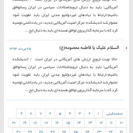
آمريکايی: بايد به دنبال ترويجاصلاحات سياسی در ايران پساتوافق
باشيم/ارتباط با نهادهای غيردولتیو مدنی ايران بايد تقويت شود
عضوارشد انديشکده «مرکز امنيت آمريکايی جديد» در يادداشتی توصيه
کرد که با سرمايه گذاریروی توافق هسته ای بايد به دنبال ايج ...
السلام علیک یا فاطمه معصومه(ع)
۲۵ مرداد ۱۳۹۴
حالا نوبت ترویج ارزش های آمریکائی در ایران است / انديشکده
آمريکايی: بايد به دنبال ترويجاصلاحات سياسی در ايران پساتوافق
باشيم/ارتباط با نهادهای غيردولتیو مدنی ايران بايد تقويت شود
عضوارشد انديشکده «مرکز امنيت آمريکايی جديد» در يادداشتی توصيه
کرد که با سرمايه گذاریروی توافق هسته ای بايد به دنبال ايج ...
صفحه قبلی
1
2
3
4
5
6
7
8
9
20
19
18
17
16
15
14
13
12
11
10
30
29
28
27
26
25
24
23
22
21