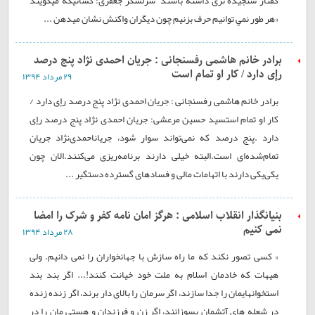
گفتار سنجيده تری داشته باشند سرلشگر جعفری: كسانيكه ميگويند
«هر طور نمي توانيم حرف بزنيم چون ديگران واكنش نشان ميدهن ...
برادر خانم هاشمی رفسنجانی : جریان احمدی نژاد پنج درصد
رإی دارد / کار او تمام است
۲۹ مرداد ۱۳۹۴
برادر خانم هاشمی رفسنجانی : جریان احمدی نژاد پنج درصد رإی دارد /
کار او تمام استسید حسین مرعشی: جریان احمدی نژاد پنج درصد رإی
دارد .پنج درصد که نمی‌تواند سوار شود، جریاناحمدی‌نژاد جریان
تمام‌شده‌ای است.البته خیلی دارند برنامه‌ریزی می‌کنند.الان چون
یکی‌یکی دارند با اتهامات مالی و فسادهای گسترده دستگیر ...
بنیانگذار انقلاب اسلامی : هرگز امان نامه کفر و شرک را امضا
نمی کنیم
۲۸ مرداد ۱۳۹۴
« کسی تصور نکند که ما راه سازش با جهانخواران را نمی دانیم. ولی
هیهات که خادمان اسلام به ملت خود خیانت کنند!... اگر بند بند
استخوانهایمان را جدا سازند، اگر سرمان را بالای دار برند، اگر زنده زنده
در شعله های آتشمان بسوزانند، اگر زن و فرزندان و هستی مان را در