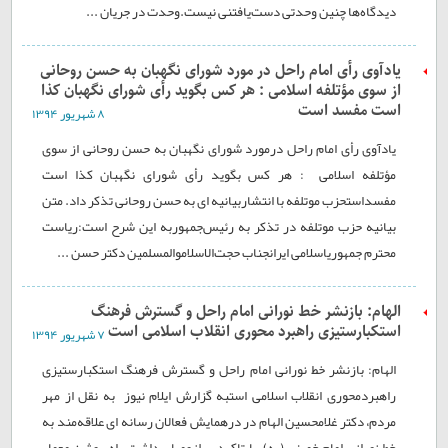
دیدگاه‌ها چنین وحدتی دست‌یافتنی نیست.وحدت در جریان ...
یادآوی رأی امام راحل در مورد شورای نگهبان به حسن روحانی
از سوی مؤتلفه اسلامی : هر کس بگوید رأی شورای نگهبان کذا
است مفسد است
۸ شهريور ۱۳۹۴
یادآوی رأی امام راحل درمورد شورای نگهبان به حسن روحانی از سوی
مؤتلفه اسلامی : هر کس بگوید رأی شورای نگهبان کذا است
مفسداستحزب موتلفه با انتشاربیانیه ای به حسن روحانی تذکر داد. متن
بیانیه حزب موتلفه در تذکر به رئیس‌جمهوربه این شرح است:ریاست
محترم جمهوریاسلامی ایرانجناب حجت‌الاسلاموالمسلمین دکتر حسن ...
الهام: بازنشر خط نورانی امام راحل و گسترش فرهنگ
استکبارستیزی راهبرد محوری انقلاب اسلامی است
۷ شهريور ۱۳۹۴
الهام: بازنشر خط نورانی امام راحل و گسترش فرهنگ استکبارستیزی
راهبردمحوری انقلاب اسلامی استبه گزارش ایلام نیوز به نقل از مهر
مردم، دکتر غلامحسین الهام در درهمایش فعالان رسانه ای علاقه‌مند به
خط نورانی امام خمینی (ره) ،با تاکید بر لزومپاسداشت راه روشن معمار