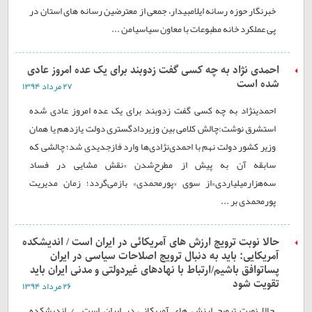
خبرنگار حوزه رسانه ایلامبیدار، جمعی از معترضین رسانه های استان در
پی عملکرد خانه مطبوعات با معاون سیاسیامن ...
احمدی نژاد به چه کسی گفت زد‌‎وبند برای یک عده امروز عادی
شده است
۲۷ مرداد ۱۳۹۴
احمدینژاد به چه کسی گفت زد‌‎وبند برای یک عده امروز عادی شده
استشرق نوشت:چالش کلامی بین وزیردادگستری دولت یازدهم یا همان
وزیر کشور دولت نهم با احمدی‌نژادی‌ها وارد فازجدیدی شد؛ چالشی که
سابقه آن به پیش از مطرح‌شدن «نقش مشایی در فساد
سه‌هزارمیلیاردی»از سوی «پورمحمدی» بازمی‌گردد؛ زمان مدیریت
پورمحمدی بر ...
حالا نوبت ترویج ارزش های آمریکائی در ایران است / انديشکده
آمريکايی: بايد به دنبال ترويج اصلاحات سياسی در ايران
پساتوافق باشيم/ارتباط با نهادهای غيردولتی و مدنی ايران بايد
تقويت شود
۲۶ مرداد ۱۳۹۴
حالا نوبت ترویج ارزش های آمریکائی در ایران است / انديشکده